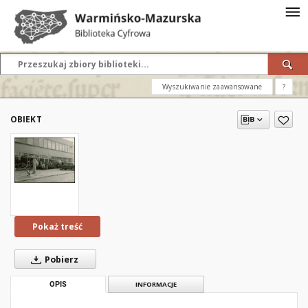
Wyszukiwanie zaawansowane
?
OBIEKT
Pokaż treść
Pobierz
OPIS
INFORMACJE