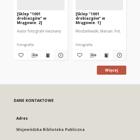
[Sklep "1001
[Sklep "1001
[S
drobiazgów" w
drobiazgów" w
Mr
Mrągowie. 2]
Mrągowie. 1]
Autor fotografii nieznany
Modzelewski, Marian. Fot.
Aut
fotografia
fotografia
fot
Więcej
DANE KONTAKTOWE
Adres
Wojewódzka Biblioteka Publiczna