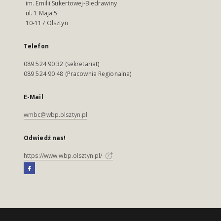
im. Emilii Sukertowej-Biedrawiny
ul. 1 Maja 5
10-117 Olsztyn
Telefon
089 524 90 32 (sekretariat)
089 524 90 48 (Pracownia Regionalna)
E-Mail
wmbc@wbp.olsztyn.pl
Odwiedź nas!
https://www.wbp.olsztyn.pl/