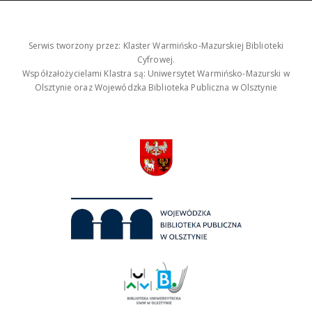
Serwis tworzony przez: Klaster Warmińsko-Mazurskiej Biblioteki
Cyfrowej.
Współzałożycielami Klastra są: Uniwersytet Warmińsko-Mazurski w
Olsztynie oraz Wojewódzka Biblioteka Publiczna w Olsztynie