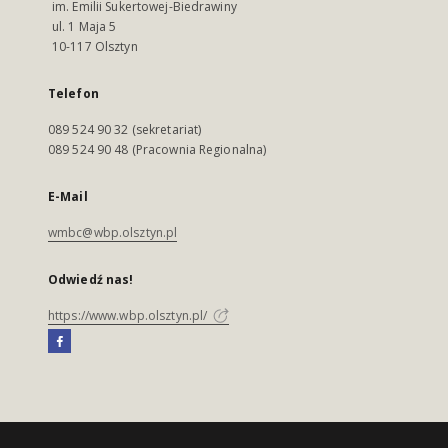
im. Emilii Sukertowej-Biedrawiny
ul. 1 Maja 5
10-117 Olsztyn
Telefon
089 524 90 32 (sekretariat)
089 524 90 48 (Pracownia Regionalna)
E-Mail
wmbc@wbp.olsztyn.pl
Odwiedź nas!
https://www.wbp.olsztyn.pl/