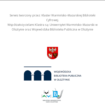
Serwis tworzony przez: Klaster Warmińsko-Mazurskiej Biblioteki
Cyfrowej.
Współzałożycielami Klastra są: Uniwersytet Warmińsko-Mazurski w
Olsztynie oraz Wojewódzka Biblioteka Publiczna w Olsztynie