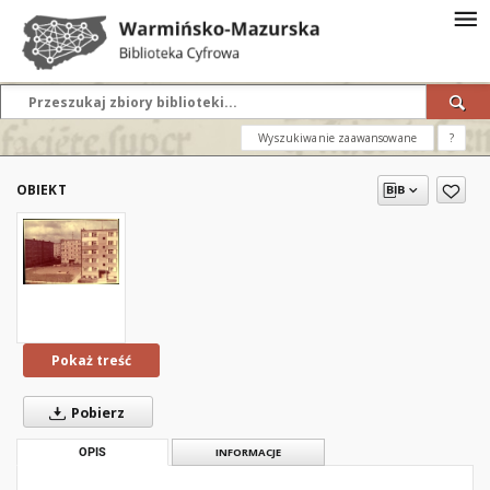
Wyszukiwanie zaawansowane
?
OBIEKT
Pokaż treść
Pobierz
OPIS
INFORMACJE