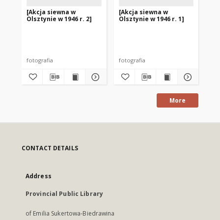
[Akcja siewna w
[Akcja siewna w
[Z
Olsztynie w 1946 r. 2]
Olsztynie w 1946 r. 1]
si
r.]
fotografia
fotografia
fot
More
CONTACT DETAILS
Address
Provincial Public Library
of Emilia Sukertowa-Biedrawina