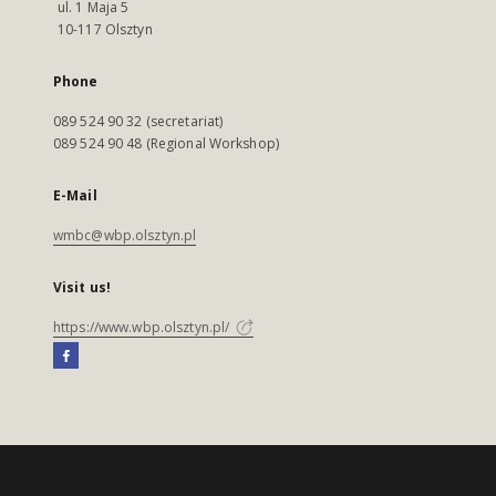
ul. 1 Maja 5
10-117 Olsztyn
Phone
089 524 90 32 (secretariat)
089 524 90 48 (Regional Workshop)
E-Mail
wmbc@wbp.olsztyn.pl
Visit us!
https://www.wbp.olsztyn.pl/