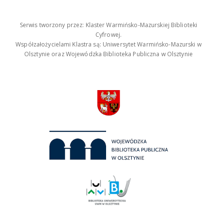
Serwis tworzony przez: Klaster Warmińsko-Mazurskiej Biblioteki
Cyfrowej.
Współzałożycielami Klastra są: Uniwersytet Warmińsko-Mazurski w
Olsztynie oraz Wojewódzka Biblioteka Publiczna w Olsztynie