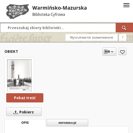
Wyszukiwanie zaawansowane
?
OBIEKT
Pokaż treść
Pobierz
OPIS
INFORMACJE