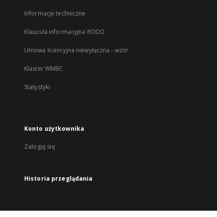
Informacje techniczne
Klauzula informacyjna RODO
Umowa licencyjna niewyłączna - wzór
Klaster WMBC
Statystyki
Konto użytkownika
Zaloguj się
Historia przeglądania