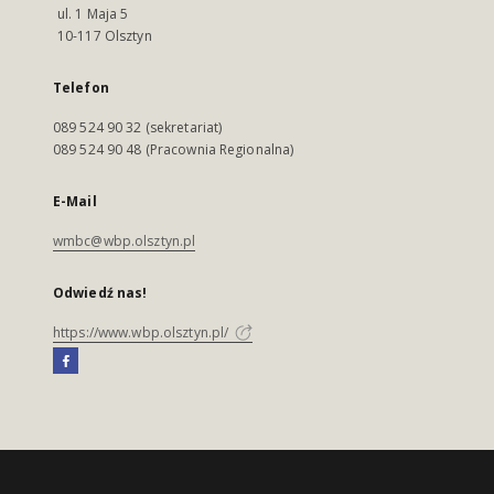
ul. 1 Maja 5
10-117 Olsztyn
Telefon
089 524 90 32 (sekretariat)
089 524 90 48 (Pracownia Regionalna)
E-Mail
wmbc@wbp.olsztyn.pl
Odwiedź nas!
https://www.wbp.olsztyn.pl/