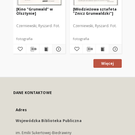
[Kino "Grunwald" w
[Młodzieżowa sztafeta
[P
Olsztynie]
"Znicz Grunwaldzki"]
pi
w 
Czerniewski, Ryszard. Fot.
Czerniewski, Ryszard. Fot.
Cze
fotografia
fotografia
fot
Więcej
DANE KONTAKTOWE
Adres
Wojewódzka Biblioteka Publiczna
im. Emilii Sukertowej-Biedrawiny