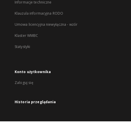
Informacje techniczne
Klauzula informacyjna RODO
Umowa licencyjna niewyłączna - wzór
Klaster WMBC
Statystyki
Konto użytkownika
Zaloguj się
Historia przeglądania