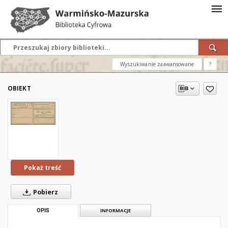
Wyszukiwanie zaawansowane
?
OBIEKT
Pokaż treść
Pobierz
OPIS
INFORMACJE