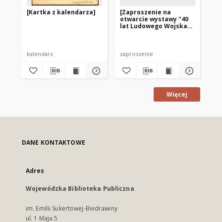
[Kartka z kalendarza]
[Zaproszenie na
Cт
otwarcie wystawy "40
ли
lat Ludowego Wojska
Polskiego"]
kalendarz
zaproszenie
do
Więcej
DANE KONTAKTOWE
Adres
Wojewódzka Biblioteka Publiczna
im. Emilii Sukertowej-Biedrawiny
ul. 1 Maja 5