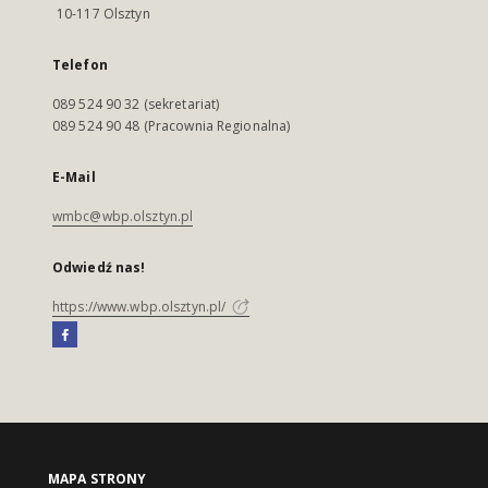
10-117 Olsztyn
Telefon
089 524 90 32 (sekretariat)
089 524 90 48 (Pracownia Regionalna)
E-Mail
wmbc@wbp.olsztyn.pl
Odwiedź nas!
https://www.wbp.olsztyn.pl/
MAPA STRONY