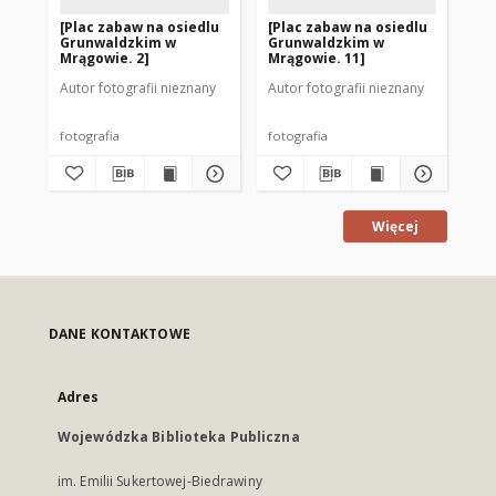
[Plac zabaw na osiedlu
[Plac zabaw na osiedlu
[P
Grunwaldzkim w
Grunwaldzkim w
Gr
Mrągowie. 2]
Mrągowie. 11]
Mr
Autor fotografii nieznany
Autor fotografii nieznany
Aut
fotografia
fotografia
fot
Więcej
DANE KONTAKTOWE
Adres
Wojewódzka Biblioteka Publiczna
im. Emilii Sukertowej-Biedrawiny