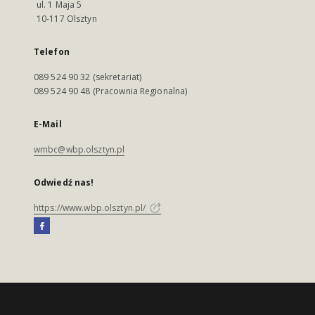
ul. 1 Maja 5
10-117 Olsztyn
Telefon
089 524 90 32 (sekretariat)
089 524 90 48 (Pracownia Regionalna)
E-Mail
wmbc@wbp.olsztyn.pl
Odwiedź nas!
https://www.wbp.olsztyn.pl/