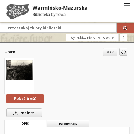
Wyszukiwanie zaawansowane
?
OBIEKT
Pokaż treść
Pobierz
OPIS
INFORMACJE