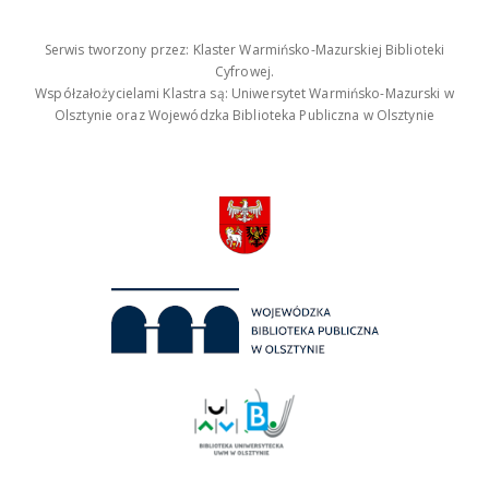
Serwis tworzony przez: Klaster Warmińsko-Mazurskiej Biblioteki
Cyfrowej.
Współzałożycielami Klastra są: Uniwersytet Warmińsko-Mazurski w
Olsztynie oraz Wojewódzka Biblioteka Publiczna w Olsztynie