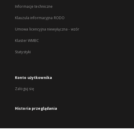
Informacje techniczne
Klauzula informacyjna RODO
Umowa licencyjna niewyłączna - wzór
Klaster WMBC
Statystyki
Konto użytkownika
Zaloguj się
Historia przeglądania