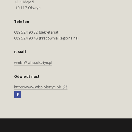
ul. 1 Maja 5
10-117 Olsztyn
Telefon
089 524 90 32 (sekretariat)
089 524 90 48 (Pracownia Regionalna)
E-Mail
wmbc@wbp.olsztyn.pl
Odwiedź nas!
https://www.wbp.olsztyn.pl/