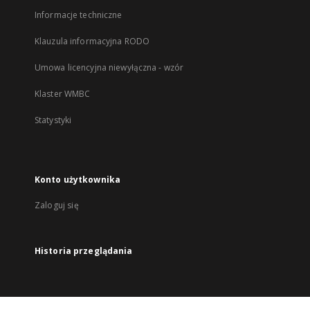
Informacje techniczne
Klauzula informacyjna RODO
Umowa licencyjna niewyłączna - wzór
Klaster WMBC
Statystyki
Konto użytkownika
Zaloguj się
Historia przeglądania