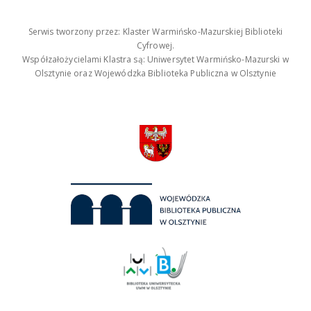
Serwis tworzony przez: Klaster Warmińsko-Mazurskiej Biblioteki
Cyfrowej.
Współzałożycielami Klastra są: Uniwersytet Warmińsko-Mazurski w
Olsztynie oraz Wojewódzka Biblioteka Publiczna w Olsztynie