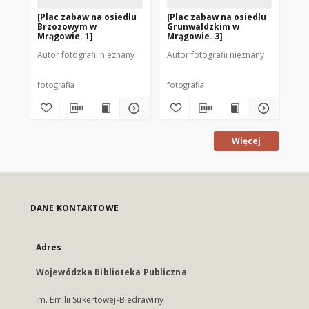
[Plac zabaw na osiedlu
[Plac zabaw na osiedlu
[P
Brzozowym w
Grunwaldzkim w
Gr
Mrągowie. 1]
Mrągowie. 3]
Mr
Autor fotografii nieznany
Autor fotografii nieznany
Aut
fotografia
fotografia
fot
Więcej
DANE KONTAKTOWE
Adres
Wojewódzka Biblioteka Publiczna
im. Emilii Sukertowej-Biedrawiny