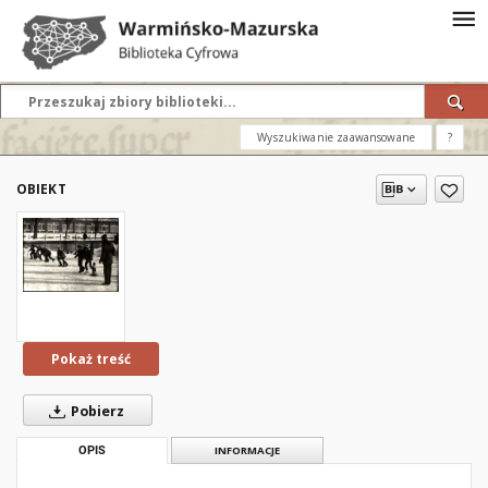
Wyszukiwanie zaawansowane
?
OBIEKT
Pokaż treść
Pobierz
OPIS
INFORMACJE