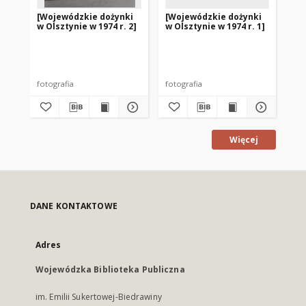
[Wojewódzkie dożynki
[Wojewódzkie dożynki
[S
w Olsztynie w 1974 r. 2]
w Olsztynie w 1974 r. 1]
ol
fo
ro
fotografia
fotografia
fot
Więcej
DANE KONTAKTOWE
Adres
Wojewódzka Biblioteka Publiczna
im. Emilii Sukertowej-Biedrawiny