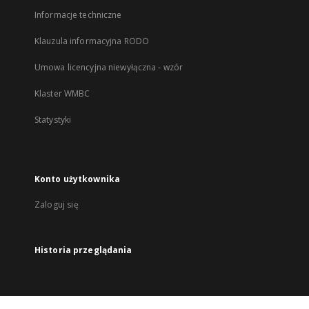
Informacje techniczne
Klauzula informacyjna RODO
Umowa licencyjna niewyłączna - wzór
Klaster WMBC
Statystyki
Konto użytkownika
Zaloguj się
Historia przeglądania