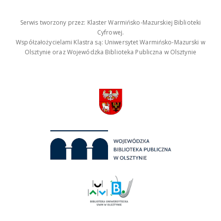
Serwis tworzony przez: Klaster Warmińsko-Mazurskiej Biblioteki
Cyfrowej.
Współzałożycielami Klastra są: Uniwersytet Warmińsko-Mazurski w
Olsztynie oraz Wojewódzka Biblioteka Publiczna w Olsztynie