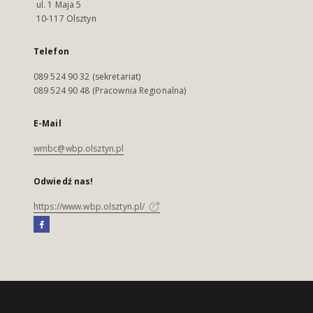
ul. 1 Maja 5
10-117 Olsztyn
Telefon
089 524 90 32 (sekretariat)
089 524 90 48 (Pracownia Regionalna)
E-Mail
wmbc@wbp.olsztyn.pl
Odwiedź nas!
https://www.wbp.olsztyn.pl/