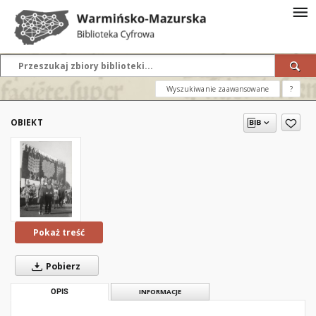
Wyszukiwanie zaawansowane
?
OBIEKT
Pokaż treść
Pobierz
OPIS
INFORMACJE