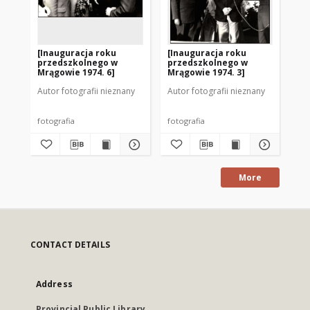
[Inauguracja roku
[Inauguracja roku
[I
przedszkolnego w
przedszkolnego w
pr
Mrągowie 1974. 6]
Mrągowie 1974. 3]
Mr
Autor fotografii nieznany
Autor fotografii nieznany
Aut
fotografia
fotografia
fot
More
CONTACT DETAILS
Address
Provincial Public Library