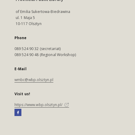
of Emilia Sukertowa-Biedrawina
ul. 1 Maja 5
10-117 Olsztyn
Phone
089 524 90 32 (secretariat)
089 524 90 48 (Regional Workshop)
E-Mail
wmbc@wbp.olsztyn.pl
Visit us!
https://www.wbp.olsztyn.pl/