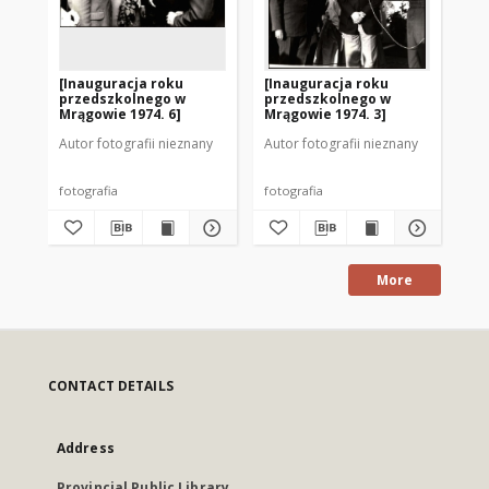
[Inauguracja roku
[Inauguracja roku
[I
przedszkolnego w
przedszkolnego w
pr
Mrągowie 1974. 6]
Mrągowie 1974. 3]
Mr
Autor fotografii nieznany
Autor fotografii nieznany
Aut
fotografia
fotografia
fot
More
CONTACT DETAILS
Address
Provincial Public Library