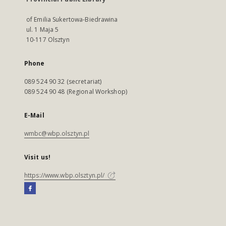
of Emilia Sukertowa-Biedrawina
ul. 1 Maja 5
10-117 Olsztyn
Phone
089 524 90 32 (secretariat)
089 524 90 48 (Regional Workshop)
E-Mail
wmbc@wbp.olsztyn.pl
Visit us!
https://www.wbp.olsztyn.pl/