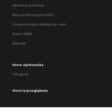
Informacje techniczne
Klauzula informacyjna RODO
Umowa licencyjna niewyłączna - wzór
Klaster WMBC
Statystyki
Konto użytkownika
Zaloguj się
Historia przeglądania