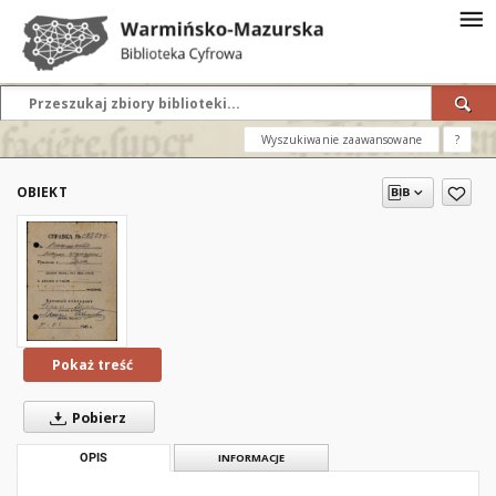
Wyszukiwanie zaawansowane
?
OBIEKT
Pokaż treść
Pobierz
OPIS
INFORMACJE