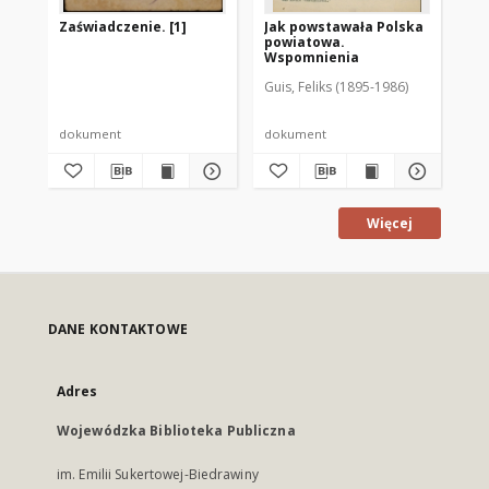
Zaświadczenie. [1]
Jak powstawała Polska
Pr
powiatowa.
"Is
Wspomnienia
mł
Guis, Feliks (1895-1986)
dokument
dokument
dru
Więcej
DANE KONTAKTOWE
Adres
Wojewódzka Biblioteka Publiczna
im. Emilii Sukertowej-Biedrawiny