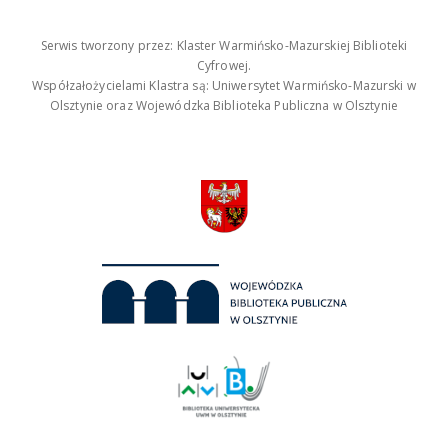
Serwis tworzony przez: Klaster Warmińsko-Mazurskiej Biblioteki
Cyfrowej.
Współzałożycielami Klastra są: Uniwersytet Warmińsko-Mazurski w
Olsztynie oraz Wojewódzka Biblioteka Publiczna w Olsztynie