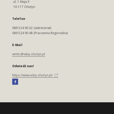
ul. 1 Maja 5
10-117 Olsztyn
Telefon
089 524 90 32 (sekretariat)
089 524 90 48 (Pracownia Regionalna)
E-Mail
wmbc@wbp.olsztyn.pl
Odwiedź nas!
https://www.wbp.olsztyn.pl/