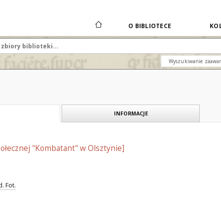
O BIBLIOTECE
KOL
Wyszukiwanie zaawa
INFORMACJE
łecznej "Kombatant" w Olsztynie]
. Fot.