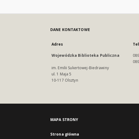
DANE KONTAKTOWE
Adres
Te
Wojewódzka Biblioteka Publiczna
089
089
im. Emilii Sukertowej-Biedrawiny
ul. 1 Maja 5
10-117 Olsztyn
MAPA STRONY
Strona główna