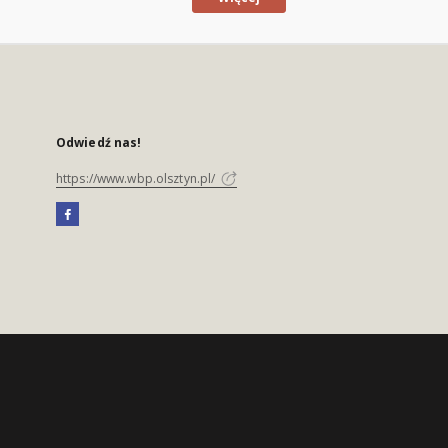
Odwiedź nas!
https://www.wbp.olsztyn.pl/