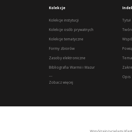
Kolekcje
Inde
Kolekcje instytucji
Tytuł
Kolekcje osób prywatnych
Twór
Kolekcje tematyczne
Wspó
Formy zbiorów
Powią
Zasoby elektroniczne
Tema
Bibliografia Warmii i Mazur
Zakr
...
Opis
Zobacz więcej
Współzałożycielami Klas