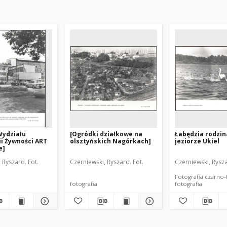
Wydziału
[Ogródki działkowe na
Łabędzia rodzin
i Żywności ART
olsztyńskich Nagórkach]
jeziorze Ukiel
e]
 Ryszard. Fot.
Czerniewski, Ryszard. Fot.
Czerniewski, Rysza
Fotografia czarno-b
fotografia
fotografia