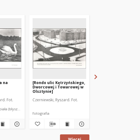
a na
[Rondo ulic Kętrzyńskiego,
[VII Międzynarodowy
Dworcowej i Towarowej w
Turniej Tańca o Puch
Olsztynie]
Olsztyna]
rd. Fot.
Czerniewski, Ryszard. Fot.
Czerniewski, Ryszard. Fo
iała (błyszcząca) ; format 21 x 28 cm
fotografia
fotografia
Więcej