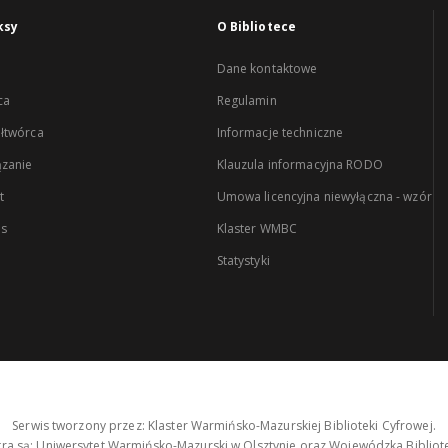
ksy
O Bibliotece
Dane kontaktowe
ca
Regulamin
łtwórca
Informacje techniczne
zanie
Klauzula informacyjna RODO
t
Umowa licencyjna niewyłączna - wzór
es
Klaster WMBC
Statystyki
Serwis tworzony przez: Klaster Warmińsko-Mazurskiej Biblioteki Cyfrowej.
tra są: Uniwersytet Warmińsko-Mazurski w Olsztynie oraz Wojewódzka Bibliote