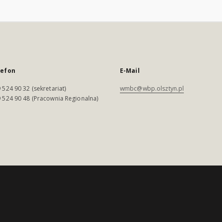
lefon
E-Mail
 524 90 32 (sekretariat)
wmbc@wbp.olsztyn.pl
 524 90 48 (Pracownia Regionalna)