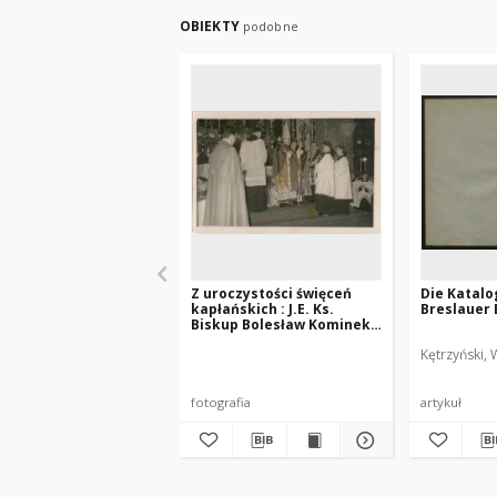
OBIEKTY
podobne
Z uroczystości święceń
Die Katalo
kapłańskich : J.E. Ks.
Breslauer 
Biskup Bolesław Kominek
w asyście kleryków i
Kętrzyński, 
Archidiakona w kapie - Ks.
Rektora Aleks.
Zienkiewicza z Wołynia
fotografia
artykuł