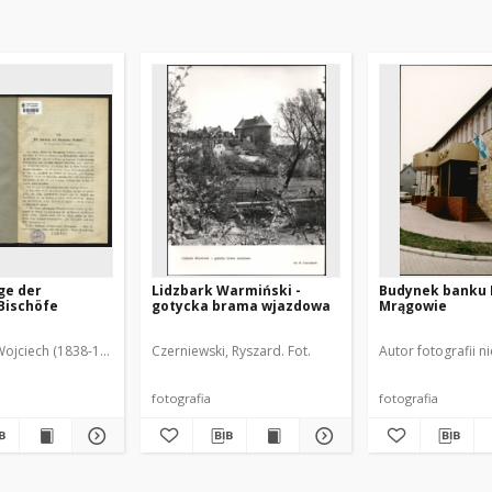
ge der
Lidzbark Warmiński -
Budynek banku 
Bischöfe
gotycka brama wjazdowa
Mrągowie
Wojciech (1838-1918)
Czerniewski, Ryszard. Fot.
Autor fotografii n
fotografia
fotografia