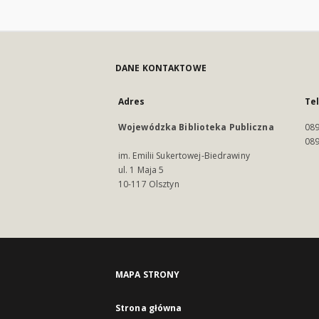
DANE KONTAKTOWE
Adres
Te
Wojewódzka Biblioteka Publiczna
089
089
im. Emilii Sukertowej-Biedrawiny
ul. 1 Maja 5
10-117 Olsztyn
MAPA STRONY
Strona główna