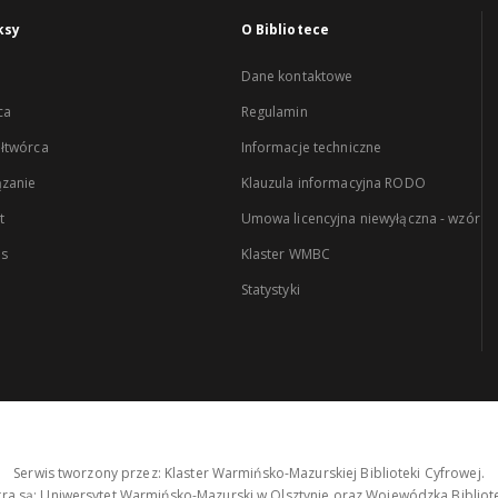
ksy
O Bibliotece
Dane kontaktowe
ca
Regulamin
łtwórca
Informacje techniczne
zanie
Klauzula informacyjna RODO
t
Umowa licencyjna niewyłączna - wzór
es
Klaster WMBC
Statystyki
Serwis tworzony przez: Klaster Warmińsko-Mazurskiej Biblioteki Cyfrowej.
tra są: Uniwersytet Warmińsko-Mazurski w Olsztynie oraz Wojewódzka Bibliote