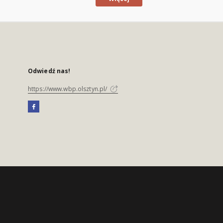
Odwiedź nas!
https://www.wbp.olsztyn.pl/