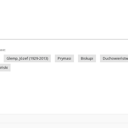
owe:
Glemp, Józef (1929-2013)
Prymasi
Biskupi
Duchowieństwo
iński