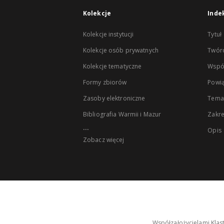
Kolekcje
Inde
Kolekcje instytucji
Tytuł
Kolekcje osób prywatnych
Twór
Kolekcje tematyczne
Wspó
Formy zbiorów
Powią
Zasoby elektroniczne
Tema
Bibliografia Warmii i Mazur
Zakr
...
Opis
Zobacz więcej
Współzałożycielami Klas