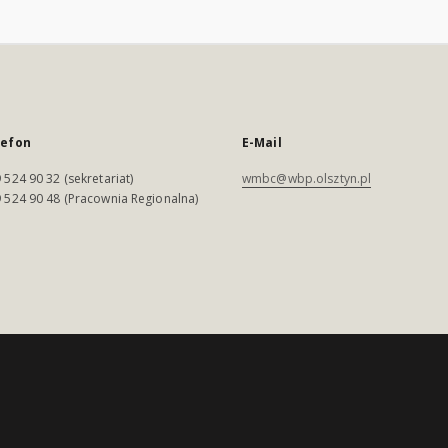
lefon
E-Mail
 524 90 32 (sekretariat)
wmbc@wbp.olsztyn.pl
 524 90 48 (Pracownia Regionalna)