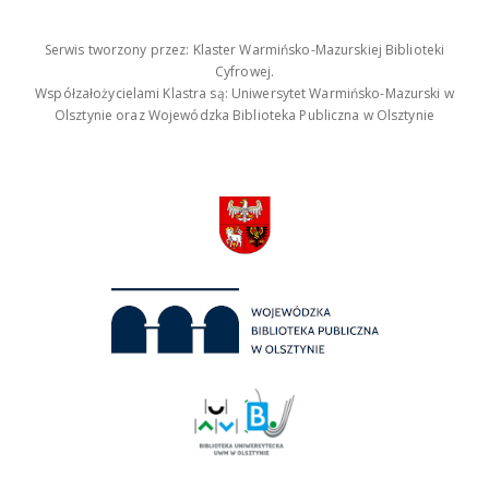
Serwis tworzony przez: Klaster Warmińsko-Mazurskiej Biblioteki
Cyfrowej.
Współzałożycielami Klastra są: Uniwersytet Warmińsko-Mazurski w
Olsztynie oraz Wojewódzka Biblioteka Publiczna w Olsztynie