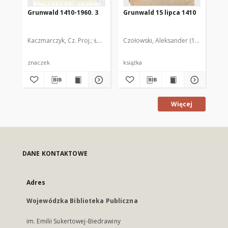
Grunwald 1410-1960. 3
Grunwald 15 lipca 1410
Gr
Kaczmarczyk, Cz. Proj.
Łukaszewski, St. Ryt.
Czołowski, Aleksander (1865-1944)
Cze
znaczek
książka
ksi
Więcej
DANE KONTAKTOWE
Adres
Wojewódzka Biblioteka Publiczna
im. Emilii Sukertowej-Biedrawiny