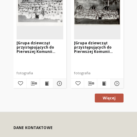
[Grupa dziewcząt
[Grupa dziewcząt
[G
przystępujących do
przystępujących do
pr
Pierwszej Komunii
Pierwszej Komunii
Pi
Świętej w parafii
Świętej w parafii
Świ
Najświętszego
Najświętszego
Na
Zbawiciela i Wszystkich
Zbawiciela i Wszystkich
Zb
Świętych w Dobrym
Świętych w Dobrym
Św
Mieście. 2]
Mieście. 1]
Mie
fotografia
fotografia
fot
Więcej
DANE KONTAKTOWE