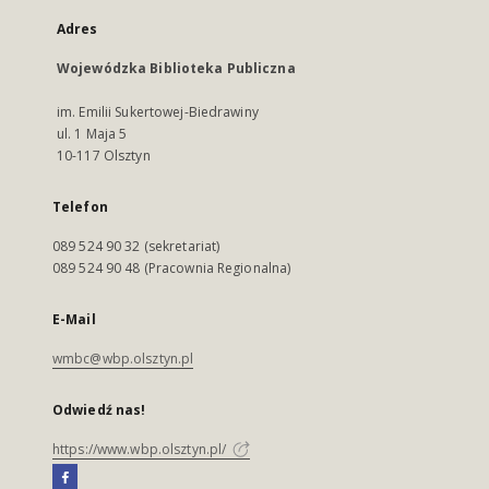
Adres
Wojewódzka Biblioteka Publiczna
im. Emilii Sukertowej-Biedrawiny
ul. 1 Maja 5
10-117 Olsztyn
Telefon
089 524 90 32 (sekretariat)
089 524 90 48 (Pracownia Regionalna)
E-Mail
wmbc@wbp.olsztyn.pl
Odwiedź nas!
https://www.wbp.olsztyn.pl/