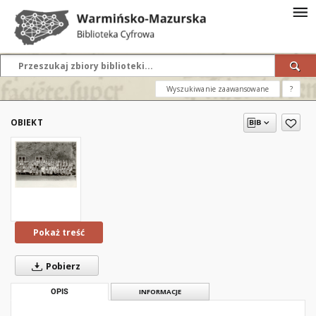
Wyszukiwanie zaawansowane
?
OBIEKT
Pokaż treść
Pobierz
OPIS
INFORMACJE