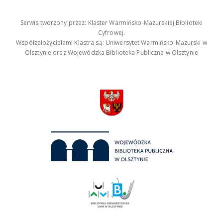
Serwis tworzony przez: Klaster Warmińsko-Mazurskiej Biblioteki
Cyfrowej.
Współzałożycielami Klastra są: Uniwersytet Warmińsko-Mazurski w
Olsztynie oraz Wojewódzka Biblioteka Publiczna w Olsztynie