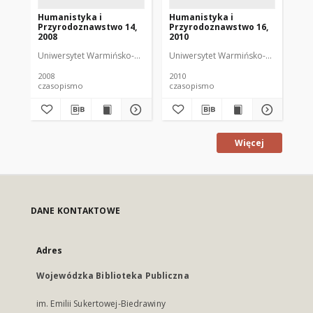
Humanistyka i
Humanistyka i
Hu
Przyrodoznawstwo 14,
Przyrodoznawstwo 16,
Pr
2008
2010
20
Uniwersytet Warmińsko-Mazurski
Uniwersytet Warmińsko-Mazurski
Uni
2008
2010
201
czasopismo
czasopismo
cz
Więcej
DANE KONTAKTOWE
Adres
Wojewódzka Biblioteka Publiczna
im. Emilii Sukertowej-Biedrawiny