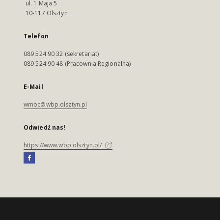
ul. 1 Maja 5
10-117 Olsztyn
Telefon
089 524 90 32 (sekretariat)
089 524 90 48 (Pracownia Regionalna)
E-Mail
wmbc@wbp.olsztyn.pl
Odwiedź nas!
https://www.wbp.olsztyn.pl/