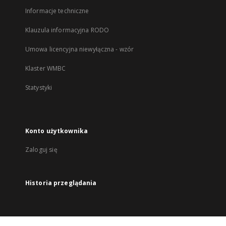
Informacje techniczne
Klauzula informacyjna RODO
Umowa licencyjna niewyłączna - wzór
Klaster WMBC
Statystyki
Konto użytkownika
Zaloguj się
Historia przeglądania