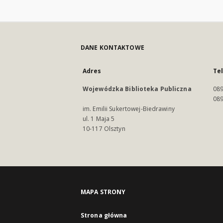
DANE KONTAKTOWE
Adres
Te
Wojewódzka Biblioteka Publiczna
089
089
im. Emilii Sukertowej-Biedrawiny
ul. 1 Maja 5
10-117 Olsztyn
MAPA STRONY
Strona główna