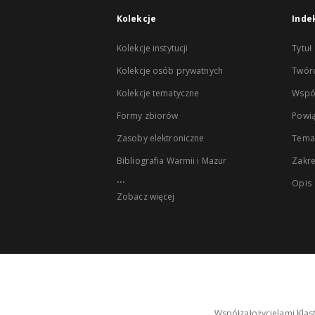
Kolekcje
Inde
Kolekcje instytucji
Tytuł
Kolekcje osób prywatnych
Twór
Kolekcje tematyczne
Wspó
Formy zbiorów
Powią
Zasoby elektroniczne
Tema
Bibliografia Warmii i Mazur
Zakr
...
Opis
Zobacz więcej
Współzałożycielami Klas