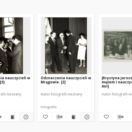
a nauczycieli w
Odznaczenia nauczycieli w
[Krystyna Jaros
[3]
Mrągowie. [2]
mężem i nauczy
Ani]
afii nieznany
Autor fotografii nieznany
Autor fotografii n
fotografia