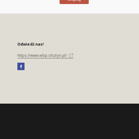
Odwiedź nas!
https://www.wbp.olsztyn.pl/