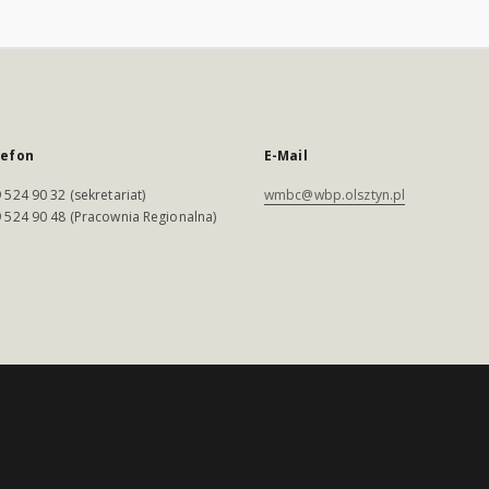
lefon
E-Mail
 524 90 32 (sekretariat)
wmbc@wbp.olsztyn.pl
 524 90 48 (Pracownia Regionalna)