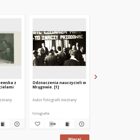
zewska z
Odznaczenia nauczycieli w
[Pomaturalne Medyc
cielami
Mrągowie. [1]
Studium Zawodowe w
Olsztynie]
ieznany
Autor fotografii nieznany
Czerniewski, Ryszard. Fo
fotografia
fotografia
Więcej