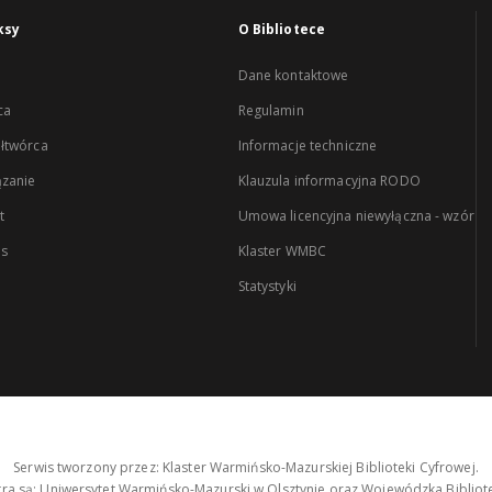
ksy
O Bibliotece
Dane kontaktowe
ca
Regulamin
łtwórca
Informacje techniczne
zanie
Klauzula informacyjna RODO
t
Umowa licencyjna niewyłączna - wzór
es
Klaster WMBC
Statystyki
Serwis tworzony przez: Klaster Warmińsko-Mazurskiej Biblioteki Cyfrowej.
tra są: Uniwersytet Warmińsko-Mazurski w Olsztynie oraz Wojewódzka Bibliote