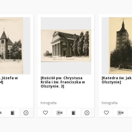
. Józefa w
[Kościół pw. Chrystusa
[Katedra św. Ja
4]
Króla i św. Franciszka w
Olsztynie]
Olsztynie. 3]
fotografia
fotografia