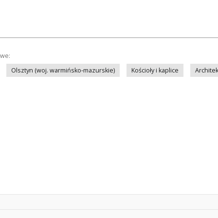
owe:
Olsztyn (woj. warmińsko-mazurskie)
Kościoły i kaplice
Archite