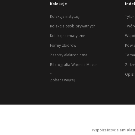
Kolekcje
Inde
Kolekcje instytucji
Tytuł
Kolekcje osób prywatnych
Twór
Kolekcje tematyczne
Wspó
Formy zbiorów
Powią
Zasoby elektroniczne
Tema
Bibliografia Warmii i Mazur
Zakr
...
Opis
Zobacz więcej
Współzałożycielami Klas