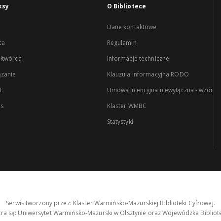
ksy
O Bibliotece
Dane kontaktowe
ca
Regulamin
łtwórca
Informacje techniczne
zanie
Klauzula informacyjna RODO
t
Umowa licencyjna niewyłączna - wzór
es
Klaster WMBC
Statystyki
Serwis tworzony przez: Klaster Warmińsko-Mazurskiej Biblioteki Cyfrowej.
tra są: Uniwersytet Warmińsko-Mazurski w Olsztynie oraz Wojewódzka Bibliote