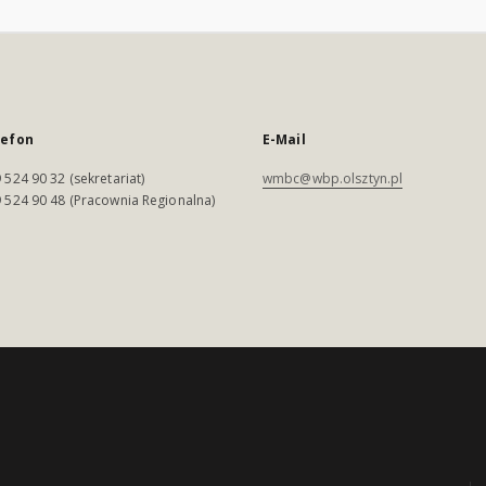
lefon
E-Mail
 524 90 32 (sekretariat)
wmbc@wbp.olsztyn.pl
 524 90 48 (Pracownia Regionalna)