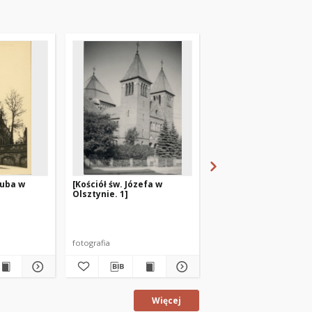
kuba w
[Kościół św. Józefa w
[Kościół pw. Chrystus
Olsztynie. 1]
Króla i św. Franciszk
Olsztynie. 2]
fotografia
fotografia
Więcej