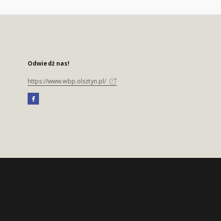
Odwiedź nas!
https://www.wbp.olsztyn.pl/