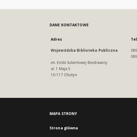
DANE KONTAKTOWE
Adres
Te
Wojewódzka Biblioteka Publiczna
089
089
im. Emilii Sukertowej-Biedrawiny
ul. 1 Maja 5
10-117 Olsztyn
MAPA STRONY
Strona główna