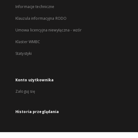
Informacje techniczne
Klauzula informacyjna RODO
Umowa licencyjna niewyłączna - wzór
Klaster WMBC
Statystyki
Konto użytkownika
Zaloguj się
Historia przeglądania