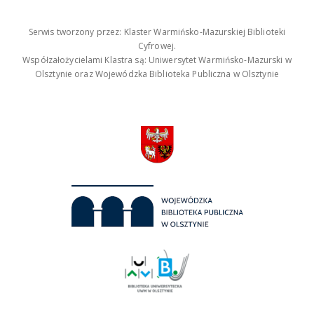
Serwis tworzony przez: Klaster Warmińsko-Mazurskiej Biblioteki
Cyfrowej.
Współzałożycielami Klastra są: Uniwersytet Warmińsko-Mazurski w
Olsztynie oraz Wojewódzka Biblioteka Publiczna w Olsztynie