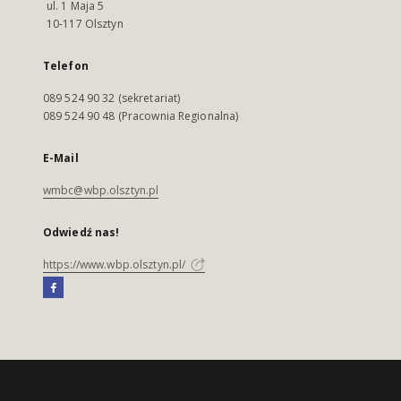
ul. 1 Maja 5
10-117 Olsztyn
Telefon
089 524 90 32 (sekretariat)
089 524 90 48 (Pracownia Regionalna)
E-Mail
wmbc@wbp.olsztyn.pl
Odwiedź nas!
https://www.wbp.olsztyn.pl/