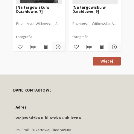
[Na targowisku w
[Na targowisku w
[N
Działdowie. 7]
Działdowie. 9]
Dz
Poznańska-Witkowska, Anna. Fot.
Poznańska-Witkowska, Anna. Fot.
Poz
fotografia
fotografia
fot
Więcej
DANE KONTAKTOWE
Adres
Wojewódzka Biblioteka Publiczna
im. Emilii Sukertowej-Biedrawiny