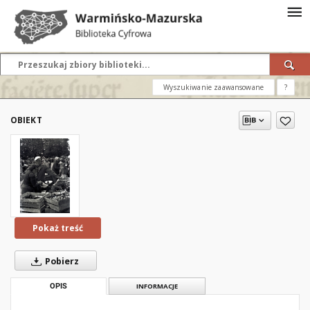
Wyszukiwanie zaawansowane
?
OBIEKT
Pokaż treść
Pobierz
OPIS
INFORMACJE