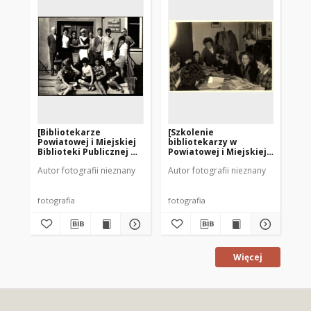
[Bibliotekarze
[Szkolenie
[P
Powiatowej i Miejskiej
bibliotekarzy w
Bi
Biblioteki Publicznej w
Powiatowej i Miejskiej
Mr
Mrągowie. 1]
Bibliotece Publicznej w
Autor fotografii nieznany
Autor fotografii nieznany
Aut
Mrągowie 1957]
fotografia
fotografia
fot
Więcej