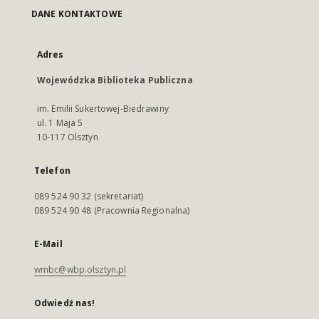
DANE KONTAKTOWE
Adres
Wojewódzka Biblioteka Publiczna
im. Emilii Sukertowej-Biedrawiny
ul. 1 Maja 5
10-117 Olsztyn
Telefon
089 524 90 32 (sekretariat)
089 524 90 48 (Pracownia Regionalna)
E-Mail
wmbc@wbp.olsztyn.pl
Odwiedź nas!