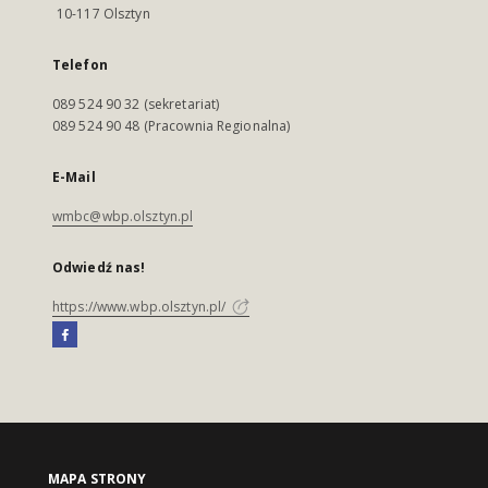
10-117 Olsztyn
Telefon
089 524 90 32 (sekretariat)
089 524 90 48 (Pracownia Regionalna)
E-Mail
wmbc@wbp.olsztyn.pl
Odwiedź nas!
https://www.wbp.olsztyn.pl/
MAPA STRONY