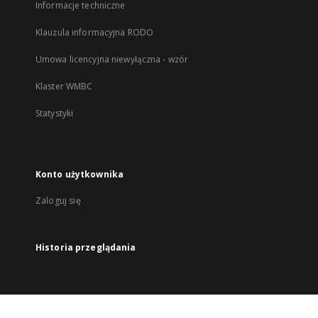
Informacje techniczne
Klauzula informacyjna RODO
Umowa licencyjna niewyłączna - wzór
Klaster WMBC
Statystyki
Konto użytkownika
Zaloguj się
Historia przeglądania