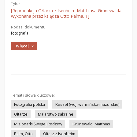
Tytuł:
[Reprodukcja Ołtarza z Isenheim Matthiasa Grünewalda
wykonana przez księdza Otto Palma. 1]
Rodzaj dokumentu:
fotografia
Więcej
Temat i słowa kluczowe:
Fotografia polska
Reszel (woj. warmińsko-mazurskie)
Ołtarze
Malarstwo sakralne
Misjonarki Świętej Rodziny
Grünewald, Matthias
Palm, Otto
Ołtarz z Isenheim