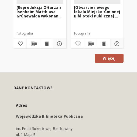
[Reprodukcja Ołtarza z
[Otwarcie nowego
[O
Isenheim Matthiasa
lokalu Miejsko-Gminnej
lo
Grünewalda wykonana
Biblioteki Publicznej w
Bib
przez księdza Otto
Reszlu przy ul.
Res
Palma. 2]
Kolejowej. 2]
Kol
fotografia
fotografia
fot
Więcej
DANE KONTAKTOWE
Adres
Wojewódzka Biblioteka Publiczna
im. Emilii Sukertowej-Biedrawiny
ul. 1 Maja 5