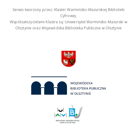
Serwis tworzony przez: Klaster Warmińsko-Mazurskiej Biblioteki
Cyfrowej.
Współzałożycielami Klastra są: Uniwersytet Warmińsko-Mazurski w
Olsztynie oraz Wojewódzka Biblioteka Publiczna w Olsztynie