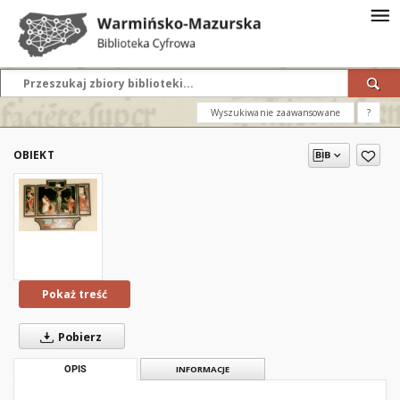
Wyszukiwanie zaawansowane
?
OBIEKT
Pokaż treść
Pobierz
OPIS
INFORMACJE