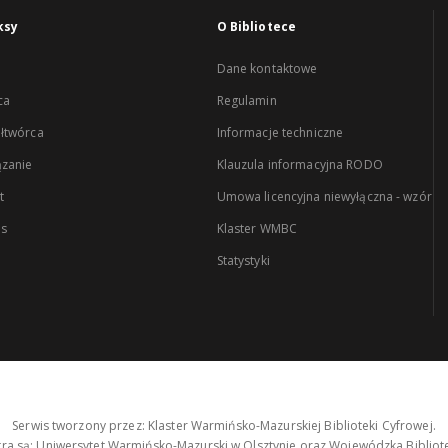
ksy
O Bibliotece
Dane kontaktowe
ca
Regulamin
łtwórca
Informacje techniczne
zanie
Klauzula informacyjna RODO
t
Umowa licencyjna niewyłączna - wzór
es
Klaster WMBC
Statystyki
Serwis tworzony przez: Klaster Warmińsko-Mazurskiej Biblioteki Cyfrowej.
tra są: Uniwersytet Warmińsko-Mazurski w Olsztynie oraz Wojewódzka Bibliote