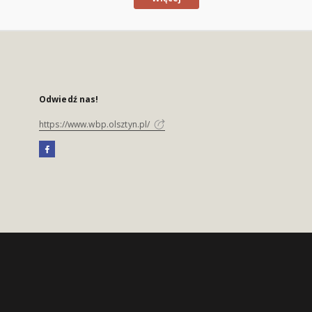
Odwiedź nas!
https://www.wbp.olsztyn.pl/