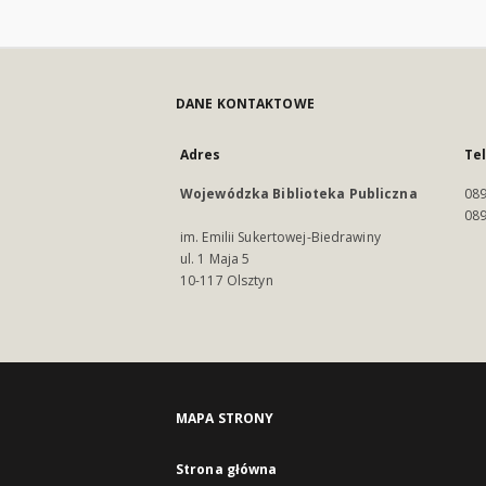
DANE KONTAKTOWE
Adres
Te
Wojewódzka Biblioteka Publiczna
089
089
im. Emilii Sukertowej-Biedrawiny
ul. 1 Maja 5
10-117 Olsztyn
MAPA STRONY
Strona główna