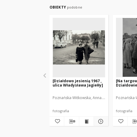
OBIEKTY
podobne
[Działdowo jesienią 1967 ,
[Na targo
ulica Władysława Jagiełły]
Działdowie
Poznańska-Witkowska, Anna. Fot.
Poznańska-W
fotografia
fotografia