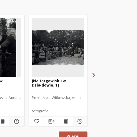
 w
[Na targowisku w
[Na targowisku w
Działdowie. 1]
Działdowie. 6]
ka, Anna. Fot.
Poznańska-Witkowska, Anna. Fot.
Poznańska-Witkowska, A
fotografia
fotografia
Więcej