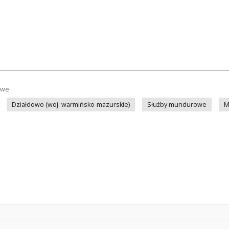
owe:
Działdowo (woj. warmińsko-mazurskie)
Służby mundurowe
M