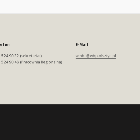
lefon
E-Mail
 524 90 32 (sekretariat)
wmbc@wbp.olsztyn.pl
 524 90 48 (Pracownia Regionalna)