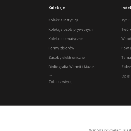
Kolekcje
Inde
Kolekcje instytucji
Tytuł
Kolekcje osób prywatnych
Twór
Kolekcje tematyczne
Wspó
Formy zbiorów
Powią
Zasoby elektroniczne
Tema
Bibliografia Warmii i Mazur
Zakr
...
Opis
Zobacz więcej
Współzałożycielami Klas