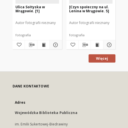
Ulica Sołtyska w
[Czyn społeczny na ul.
[Cz
Mrągowie. [1]
Lenina w Mrągowie. 5]
Le
Autor fotografii nieznany
Autor fotografii nieznany
Aut
fotografia
fotografia
fot
Więcej
DANE KONTAKTOWE
Adres
Wojewódzka Biblioteka Publiczna
im. Emilii Sukertowej-Biedrawiny