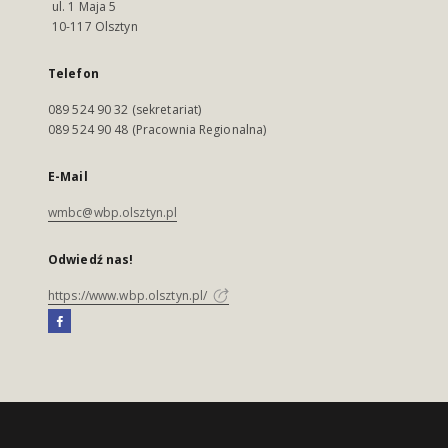
ul. 1 Maja 5
10-117 Olsztyn
Telefon
089 524 90 32 (sekretariat)
089 524 90 48 (Pracownia Regionalna)
E-Mail
wmbc@wbp.olsztyn.pl
Odwiedź nas!
https://www.wbp.olsztyn.pl/