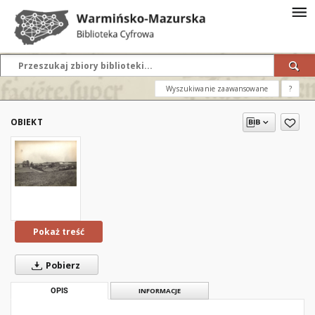
Wyszukiwanie zaawansowane
?
OBIEKT
Pokaż treść
Pobierz
OPIS
INFORMACJE