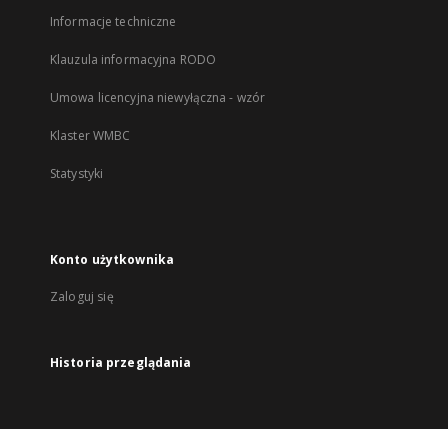
Informacje techniczne
Klauzula informacyjna RODO
Umowa licencyjna niewyłączna - wzór
Klaster WMBC
Statystyki
Konto użytkownika
Zaloguj się
Historia przeglądania