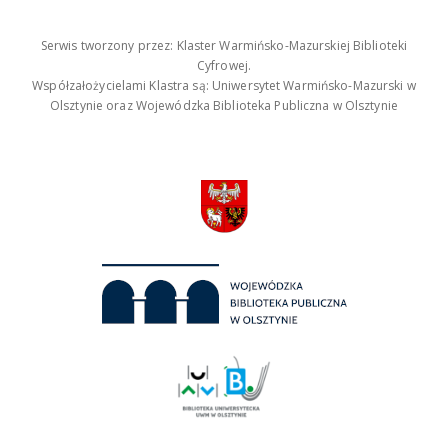
Serwis tworzony przez: Klaster Warmińsko-Mazurskiej Biblioteki
Cyfrowej.
Współzałożycielami Klastra są: Uniwersytet Warmińsko-Mazurski w
Olsztynie oraz Wojewódzka Biblioteka Publiczna w Olsztynie