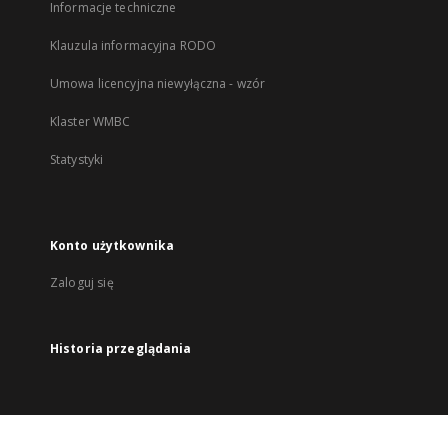
Informacje techniczne
Klauzula informacyjna RODO
Umowa licencyjna niewyłączna - wzór
Klaster WMBC
Statystyki
Konto użytkownika
Zaloguj się
Historia przeglądania