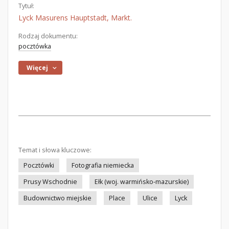
Tytuł:
Lyck Masurens Hauptstadt, Markt.
Rodzaj dokumentu:
pocztówka
Więcej
Temat i słowa kluczowe:
Pocztówki
Fotografia niemiecka
Prusy Wschodnie
Ełk (woj. warmińsko-mazurskie)
Budownictwo miejskie
Place
Ulice
Lyck