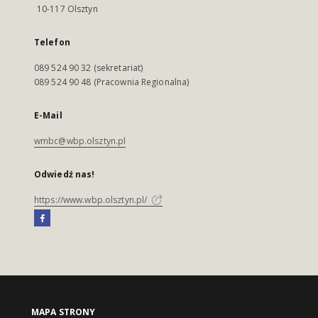
10-117 Olsztyn
Telefon
089 524 90 32 (sekretariat)
089 524 90 48 (Pracownia Regionalna)
E-Mail
wmbc@wbp.olsztyn.pl
Odwiedź nas!
https://www.wbp.olsztyn.pl/
MAPA STRONY