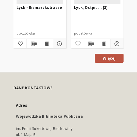
Lyck - Bismarckstrasse
Lyck, Ostpr. ... [3]
Lyc
der
pocztówka
pocztówka
po
Więcej
DANE KONTAKTOWE
Adres
Wojewódzka Biblioteka Publiczna
im. Emilii Sukertowej-Biedrawiny
ul. 1 Maja 5