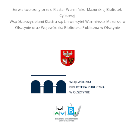
Serwis tworzony przez: Klaster Warmińsko-Mazurskiej Biblioteki
Cyfrowej.
Współzałożycielami Klastra są: Uniwersytet Warmińsko-Mazurski w
Olsztynie oraz Wojewódzka Biblioteka Publiczna w Olsztynie