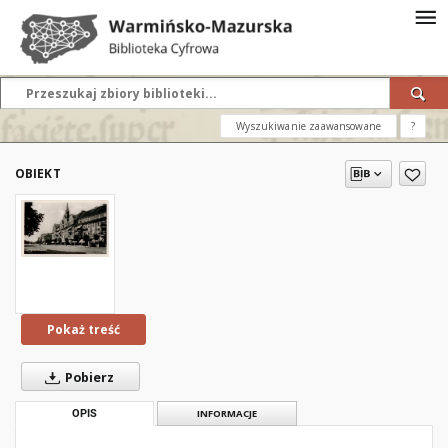
Wyszukiwanie zaawansowane
?
OBIEKT
Pokaż treść
Pobierz
OPIS
INFORMACJE