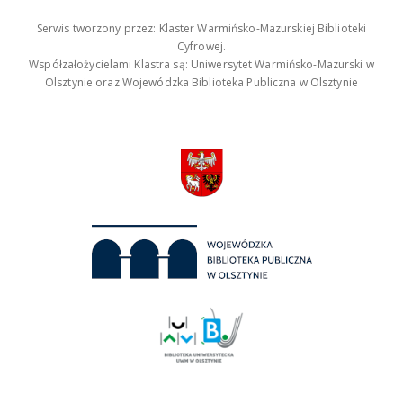
Serwis tworzony przez: Klaster Warmińsko-Mazurskiej Biblioteki
Cyfrowej.
Współzałożycielami Klastra są: Uniwersytet Warmińsko-Mazurski w
Olsztynie oraz Wojewódzka Biblioteka Publiczna w Olsztynie