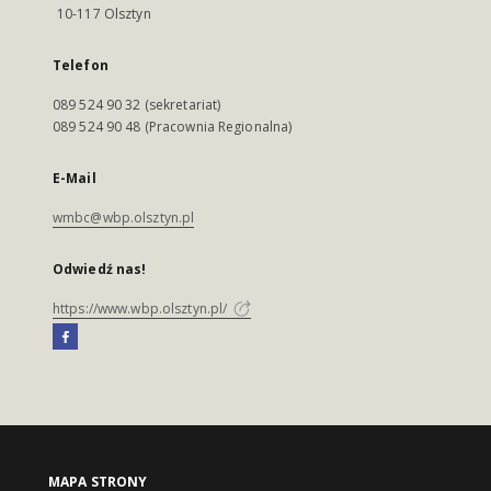
10-117 Olsztyn
Telefon
089 524 90 32 (sekretariat)
089 524 90 48 (Pracownia Regionalna)
E-Mail
wmbc@wbp.olsztyn.pl
Odwiedź nas!
https://www.wbp.olsztyn.pl/
MAPA STRONY