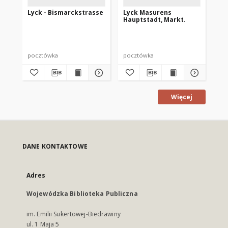
Lyck - Bismarckstrasse
Lyck Masurens
Lyc
Hauptstadt, Markt.
der
pocztówka
pocztówka
po
Więcej
DANE KONTAKTOWE
Adres
Wojewódzka Biblioteka Publiczna
im. Emilii Sukertowej-Biedrawiny
ul. 1 Maja 5