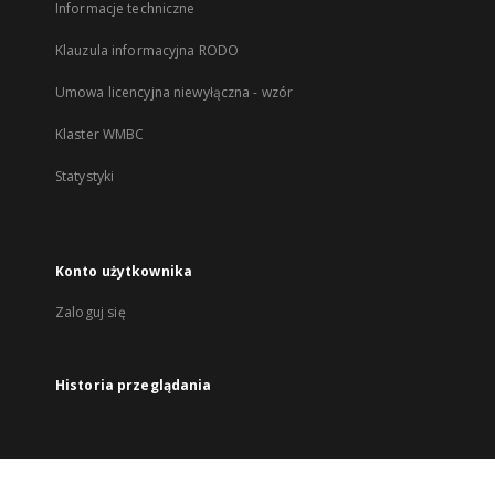
Informacje techniczne
Klauzula informacyjna RODO
Umowa licencyjna niewyłączna - wzór
Klaster WMBC
Statystyki
Konto użytkownika
Zaloguj się
Historia przeglądania