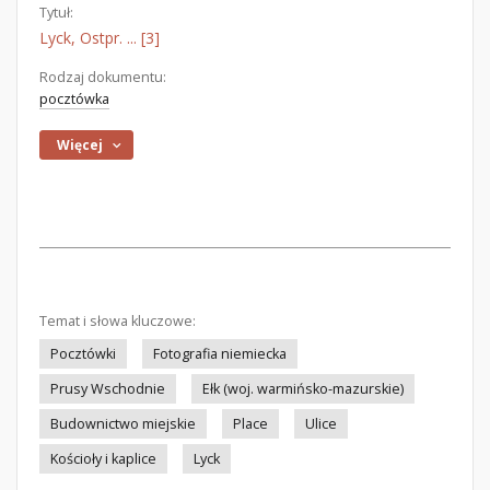
Tytuł:
Lyck, Ostpr. ... [3]
Rodzaj dokumentu:
pocztówka
Więcej
Temat i słowa kluczowe:
Pocztówki
Fotografia niemiecka
Prusy Wschodnie
Ełk (woj. warmińsko-mazurskie)
Budownictwo miejskie
Place
Ulice
Kościoły i kaplice
Lyck