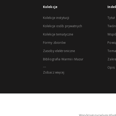
Kolekcje
Inde
Kolekcje instytucji
Tytuł
Kolekcje osób prywatnych
Twór
Kolekcje tematyczne
Wspó
Formy zbiorów
Powią
Zasoby elektroniczne
Tema
Bibliografia Warmii i Mazur
Zakr
...
Opis
Zobacz więcej
Współzałożycielami Klas