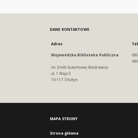
DANE KONTAKTOWE
Adres
Te
Wojewódzka Biblioteka Publiczna
089
089
im. Emilii Sukertowej-Biedrawiny
ul. 1 Maja 5
10-117 Olsztyn
MAPA STRONY
Strona główna