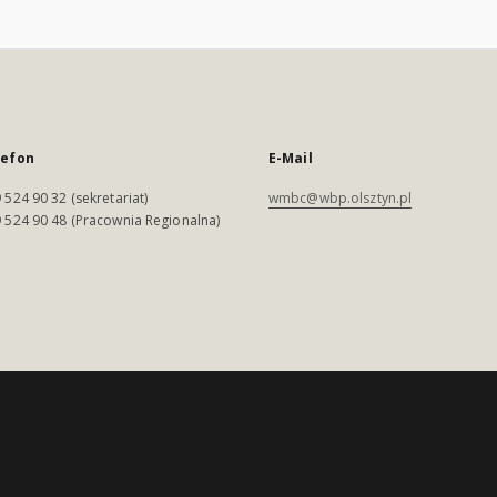
lefon
E-Mail
 524 90 32 (sekretariat)
wmbc@wbp.olsztyn.pl
 524 90 48 (Pracownia Regionalna)