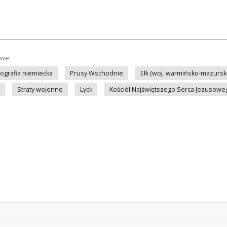
owe:
tografia niemiecka
Prusy Wschodnie
Ełk (woj. warmińsko-mazursk
Straty wojenne
Lyck
Kościół Najświętszego Serca Jezusoweg