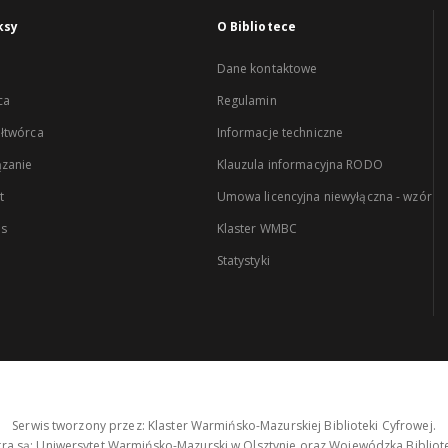
ksy
O Bibliotece
Dane kontaktowe
ca
Regulamin
łtwórca
Informacje techniczne
zanie
Klauzula informacyjna RODO
t
Umowa licencyjna niewyłączna - wzór
es
Klaster WMBC
Statystyki
Serwis tworzony przez: Klaster Warmińsko-Mazurskiej Biblioteki Cyfrowej.
tra są: Uniwersytet Warmińsko-Mazurski w Olsztynie oraz Wojewódzka Bibliote