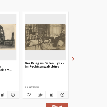
Der Krieg im Osten. Lyck -
Vom ostpreussisch.
n
Im Rechtsanwaltsbüro
Kriegsschauplatz.
yck dm
Bauerngehöft bei Ly
pocztówka
pocztówka
Więcej