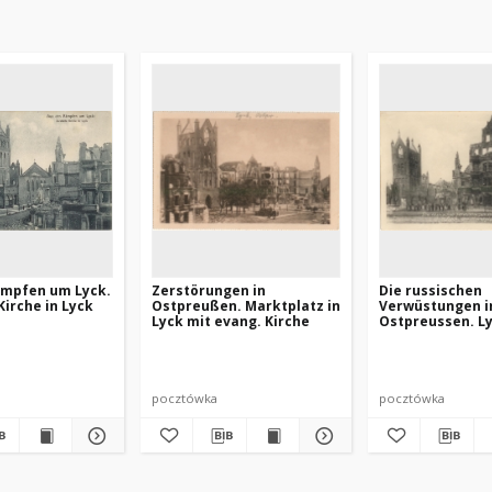
ämpfen um Lyck.
Zerstörungen in
Die russischen
Kirche in Lyck
Ostpreußen. Marktplatz in
Verwüstungen i
Lyck mit evang. Kirche
Ostpreussen. L
Marktplatz
pocztówka
pocztówka