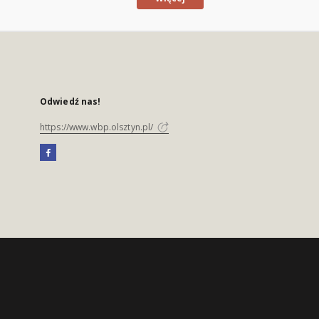
Odwiedź nas!
https://www.wbp.olsztyn.pl/