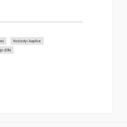
ie)
Kościoły i kaplice
o (Ełk)