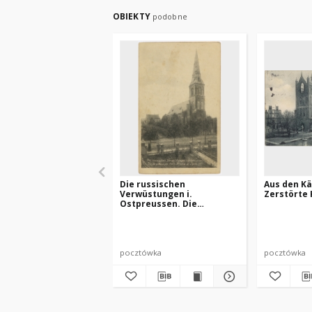
OBIEKTY
podobne
Die russischen
Aus den K
Verwüstungen i.
Zerstörte 
Ostpreussen. Die
beschädigte Kath. Kirche
in Lyck
pocztówka
pocztówka