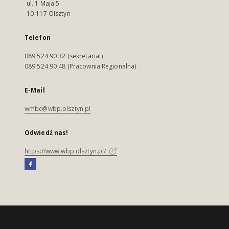
ul. 1 Maja 5
10-117 Olsztyn
Telefon
089 524 90 32 (sekretariat)
089 524 90 48 (Pracownia Regionalna)
E-Mail
wmbc@wbp.olsztyn.pl
Odwiedź nas!
https://www.wbp.olsztyn.pl/