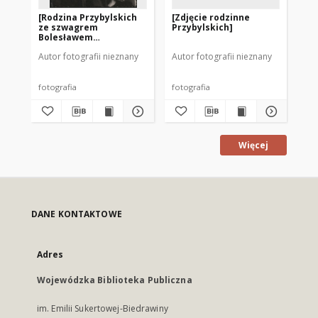
[Rodzina Przybylskich
[Zdjęcie rodzinne
[P
ze szwagrem
Przybylskich]
z 
Bolesławem
ro
Przyjemskim]
ok
Autor fotografii nieznany
Autor fotografii nieznany
Aut
fotografia
fotografia
Więcej
DANE KONTAKTOWE
Adres
Wojewódzka Biblioteka Publiczna
im. Emilii Sukertowej-Biedrawiny