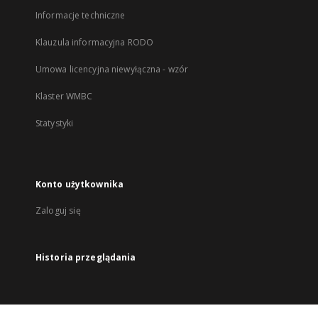
Informacje techniczne
Klauzula informacyjna RODO
Umowa licencyjna niewyłączna - wzór
Klaster WMBC
Statystyki
Konto użytkownika
Zaloguj się
Historia przeglądania