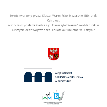
Serwis tworzony przez: Klaster Warmińsko-Mazurskiej Biblioteki
Cyfrowej.
Współzałożycielami Klastra są: Uniwersytet Warmińsko-Mazurski w
Olsztynie oraz Wojewódzka Biblioteka Publiczna w Olsztynie