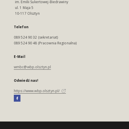
im. Emilii Sukertowej-Biedrawiny
ul. 1 Maja 5
10-117 Olsztyn
Telefon
089 524 90 32 (sekretariat)
089 524 90 48 (Pracownia Regionalna)
E-Mail
wmbc@wbp.olsztyn.pl
Odwiedź nas!
https://www.wbp.olsztyn.pl/