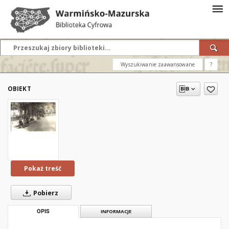
Wyszukiwanie zaawansowane
?
OBIEKT
Pokaż treść
Pobierz
OPIS
INFORMACJE