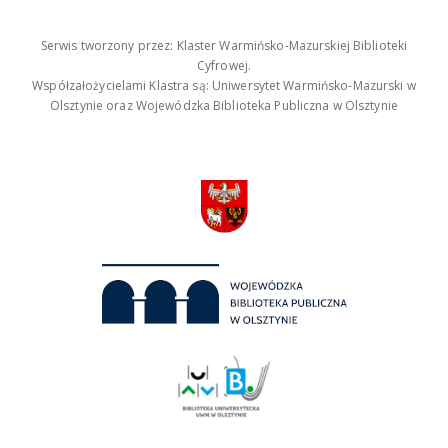
Serwis tworzony przez: Klaster Warmińsko-Mazurskiej Biblioteki
Cyfrowej.
Współzałożycielami Klastra są: Uniwersytet Warmińsko-Mazurski w
Olsztynie oraz Wojewódzka Biblioteka Publiczna w Olsztynie