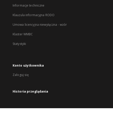
Informacje techniczne
Klauzula informacyjna RODO
Umowa licencyjna niewyłączna - wzór
Klaster WMBC
Statystyki
Konto użytkownika
Zaloguj się
Historia przeglądania