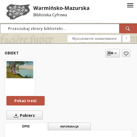
Wyszukiwanie zaawansowane
?
OBIEKT
Pokaż treść
Pobierz
OPIS
INFORMACJE