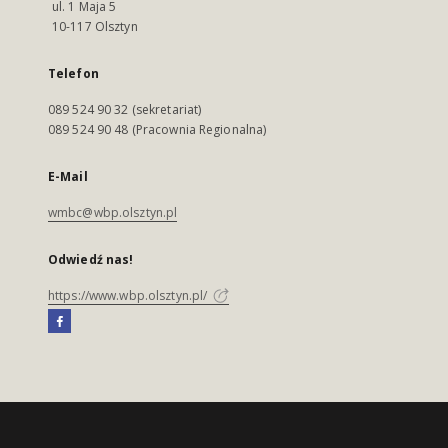
ul. 1 Maja 5
10-117 Olsztyn
Telefon
089 524 90 32 (sekretariat)
089 524 90 48 (Pracownia Regionalna)
E-Mail
wmbc@wbp.olsztyn.pl
Odwiedź nas!
https://www.wbp.olsztyn.pl/