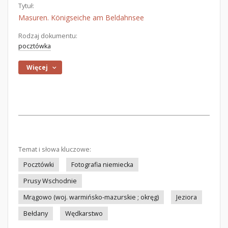
Tytuł:
Masuren. Königseiche am Beldahnsee
Rodzaj dokumentu:
pocztówka
Więcej
Temat i słowa kluczowe:
Pocztówki
Fotografia niemiecka
Prusy Wschodnie
Mrągowo (woj. warmińsko-mazurskie ; okręg)
Jeziora
Bełdany
Wędkarstwo