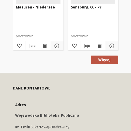
Masuren - Niedersee
Sensburg, O. - Pr.
Se
Ge
pocztówka
pocztówka
po
Więcej
DANE KONTAKTOWE
Adres
Wojewódzka Biblioteka Publiczna
im. Emilii Sukertowej-Biedrawiny