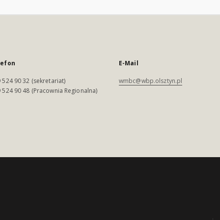
lefon
E-Mail
 524 90 32 (sekretariat)
wmbc@wbp.olsztyn.pl
 524 90 48 (Pracownia Regionalna)