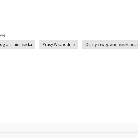
owe:
tografia niemiecka
Prusy Wschodnie
Olsztyn (woj. warmińsko-maz