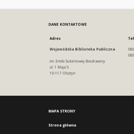
DANE KONTAKTOWE
Adres
Te
Wojewódzka Biblioteka Publiczna
089
089
im. Emilii Sukertowej-Biedrawiny
ul. 1 Maja 5
10-117 Olsztyn
MAPA STRONY
Strona główna