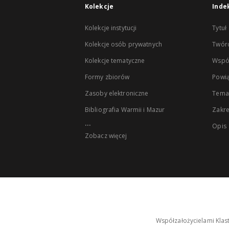
Kolekcje
Inde
Kolekcje instytucji
Tytuł
Kolekcje osób prywatnych
Twór
Kolekcje tematyczne
Wspó
Formy zbiorów
Powią
Zasoby elektroniczne
Tema
Bibliografia Warmii i Mazur
Zakr
...
Opis
Zobacz więcej
Współzałożycielami Klas