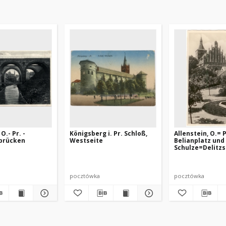
O.- Pr. -
Königsberg i. Pr. Schloß,
Allenstein, O.= P
brücken
Westseite
Belianplatz und
Schulze=Delitz
pocztówka
pocztówka