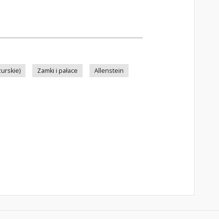
urskie)
Zamki i pałace
Allenstein