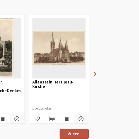
r.
Allenstein Herz Jesu-
Allenstein, O.- Pr. -
Kirche
Belianplatz und Schu
sch=Denkmal
Delitzsch-Denkmal
pocztówka
pocztówka
Więcej