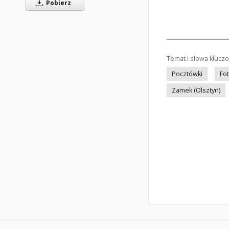
Pobierz
Temat i słowa klucz
Pocztówki
Fo
Zamek (Olsztyn)