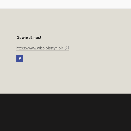
Odwiedź nas!
https://www.wbp.olsztyn.pl/