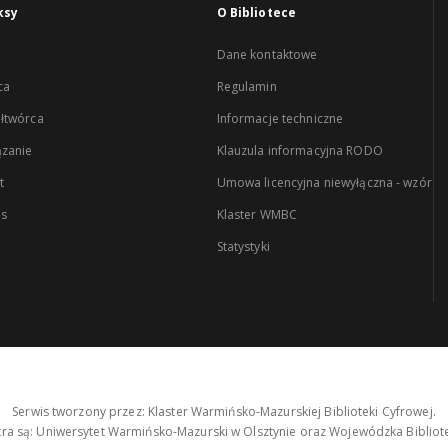
ksy
O Bibliotece
Dane kontaktowe
ca
Regulamin
łtwórca
Informacje techniczne
zanie
Klauzula informacyjna RODO
t
Umowa licencyjna niewyłączna - wzór
es
Klaster WMBC
Statystyki
Serwis tworzony przez: Klaster Warmińsko-Mazurskiej Biblioteki Cyfrowej.
tra są: Uniwersytet Warmińsko-Mazurski w Olsztynie oraz Wojewódzka Bibliote