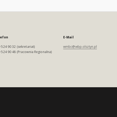
lefon
E-Mail
 524 90 32 (sekretariat)
wmbc@wbp.olsztyn.pl
 524 90 48 (Pracownia Regionalna)