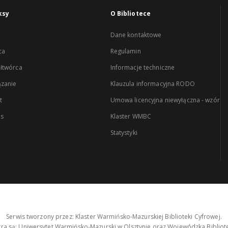
ksy
O Bibliotece
Dane kontaktowe
ca
Regulamin
łtwórca
Informacje techniczne
zanie
Klauzula informacyjna RODO
t
Umowa licencyjna niewyłączna - wzór
es
Klaster WMBC
Statystyki
Serwis tworzony przez: Klaster Warmińsko-Mazurskiej Biblioteki Cyfrowej.
tra są: Uniwersytet Warmińsko-Mazurski w Olsztynie oraz Wojewódzka Bibliote