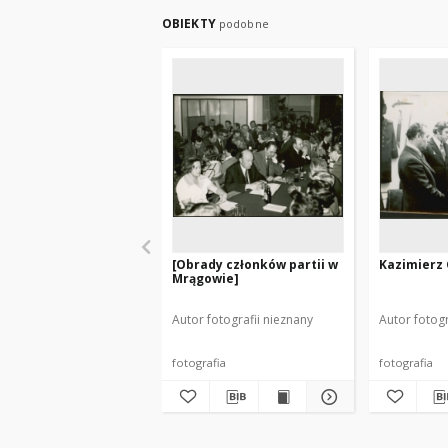
OBIEKTY
podobne
[Obrady członków partii w
Kazimierz G
Mrągowie]
Autor fotografii nieznany
Autor fotogr
fotografia
fotografia