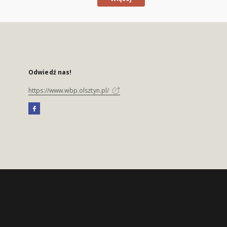
Odwiedź nas!
https://www.wbp.olsztyn.pl/