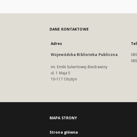
DANE KONTAKTOWE
Adres
Te
Wojewódzka Biblioteka Publiczna
089
089
im. Emilii Sukertowej-Biedrawiny
ul. 1 Maja 5
10-117 Olsztyn
MAPA STRONY
Strona główna