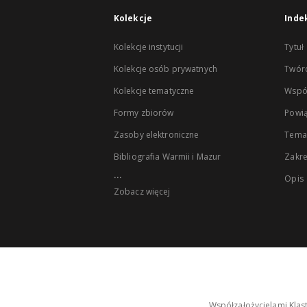
Kolekcje
Inde
Kolekcje instytucji
Tytuł
Kolekcje osób prywatnych
Twór
Kolekcje tematyczne
Wspó
Formy zbiorów
Powią
Zasoby elektroniczne
Tema
Bibliografia Warmii i Mazur
Zakr
...
Opis
Zobacz więcej
Współzałożycielami Klas