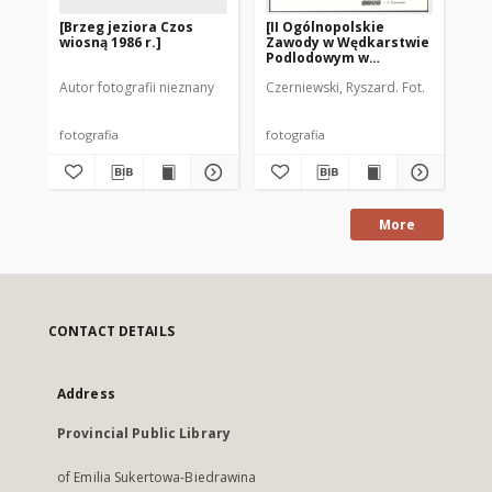
[Brzeg jeziora Czos
[II Ogólnopolskie
[U
wiosną 1986 r.]
Zawody w Wędkarstwie
sp
Podlodowym w
na
Olsztynie]
Mr
Autor fotografii nieznany
Czerniewski, Ryszard. Fot.
Aut
fotografia
fotografia
fot
More
CONTACT DETAILS
Address
Provincial Public Library
of Emilia Sukertowa-Biedrawina