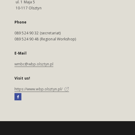
ul. 1 Maja 5
10-117 Olsztyn
Phone
089 524 90 32 (secretariat)
089 524 90 48 (Regional Workshop)
E-Mail
wmbc@wbp.olsztyn.pl
Visit us!
https://www.wbp.olsztyn.pl/