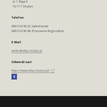
ul. 1 Maja 5
10-117 Olsztyn
Telefon
089 524 90 32 (sekretariat)
089 524 90 48 (Pracownia Regionalna)
E-Mail
wmbc@wbp.olsztyn.pl
Odwiedź nas!
https://www.wbp.olsztyn.pl/