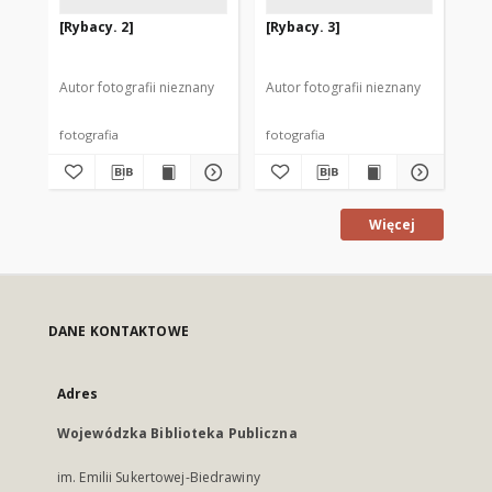
[Rybacy. 2]
[Rybacy. 3]
[B
wio
Autor fotografii nieznany
Autor fotografii nieznany
Aut
fotografia
fotografia
fot
Więcej
DANE KONTAKTOWE
Adres
Wojewódzka Biblioteka Publiczna
im. Emilii Sukertowej-Biedrawiny