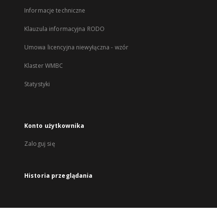
Informacje techniczne
Klauzula informacyjna RODO
Umowa licencyjna niewyłączna - wzór
Klaster WMBC
Statystyki
Konto użytkownika
Zaloguj się
Historia przeglądania