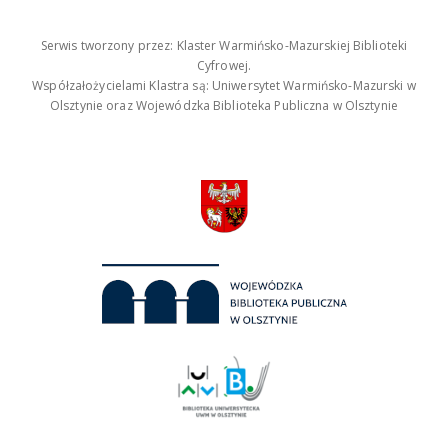
Serwis tworzony przez: Klaster Warmińsko-Mazurskiej Biblioteki
Cyfrowej.
Współzałożycielami Klastra są: Uniwersytet Warmińsko-Mazurski w
Olsztynie oraz Wojewódzka Biblioteka Publiczna w Olsztynie