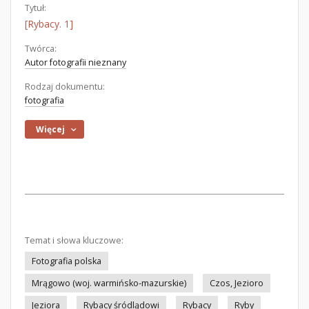
Tytuł:
[Rybacy. 1]
Twórca:
Autor fotografii nieznany
Rodzaj dokumentu:
fotografia
Więcej
Temat i słowa kluczowe:
Fotografia polska
Mrągowo (woj. warmińsko-mazurskie)
Czos, Jezioro
Jeziora
Rybacy śródlądowi
Rybacy
Ryby