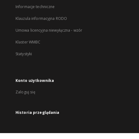
Informacje techniczne
Klauzula informacyjna RODO
Umowa licencyjna niewyłączna - wzór
Klaster WMBC
Statystyki
Konto użytkownika
Zaloguj się
Historia przeglądania