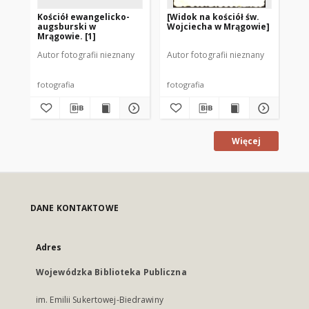
Kościół ewangelicko-
[Widok na kościół św.
[K
augsburski w
Wojciecha w Mrągowie]
au
Mrągowie. [1]
Mr
Autor fotografii nieznany
Autor fotografii nieznany
Aut
fotografia
fotografia
fot
Więcej
DANE KONTAKTOWE
Adres
Wojewódzka Biblioteka Publiczna
im. Emilii Sukertowej-Biedrawiny