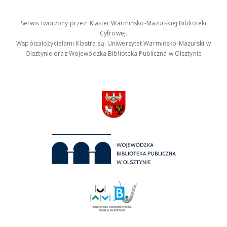
Serwis tworzony przez: Klaster Warmińsko-Mazurskiej Biblioteki
Cyfrowej.
Współzałożycielami Klastra są: Uniwersytet Warmińsko-Mazurski w
Olsztynie oraz Wojewódzka Biblioteka Publiczna w Olsztynie