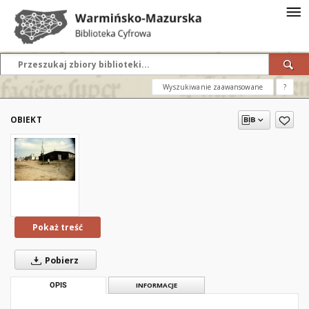
Wyszukiwanie zaawansowane
?
OBIEKT
Pokaż treść
Pobierz
OPIS
INFORMACJE