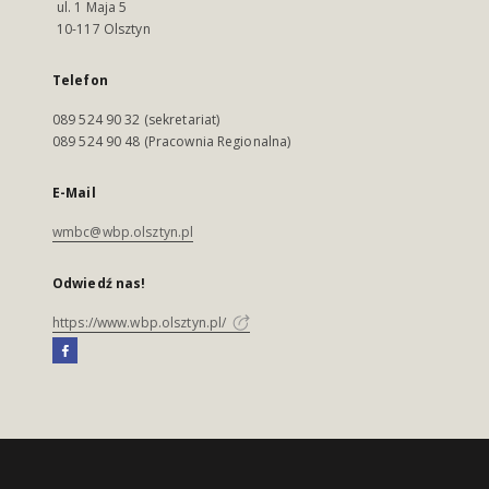
ul. 1 Maja 5
10-117 Olsztyn
Telefon
089 524 90 32 (sekretariat)
089 524 90 48 (Pracownia Regionalna)
E-Mail
wmbc@wbp.olsztyn.pl
Odwiedź nas!
https://www.wbp.olsztyn.pl/