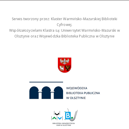
Serwis tworzony przez: Klaster Warmińsko-Mazurskiej Biblioteki
Cyfrowej.
Współzałożycielami Klastra są: Uniwersytet Warmińsko-Mazurski w
Olsztynie oraz Wojewódzka Biblioteka Publiczna w Olsztynie