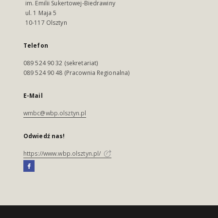
im. Emilii Sukertowej-Biedrawiny
ul. 1 Maja 5
10-117 Olsztyn
Telefon
089 524 90 32 (sekretariat)
089 524 90 48 (Pracownia Regionalna)
E-Mail
wmbc@wbp.olsztyn.pl
Odwiedź nas!
https://www.wbp.olsztyn.pl/