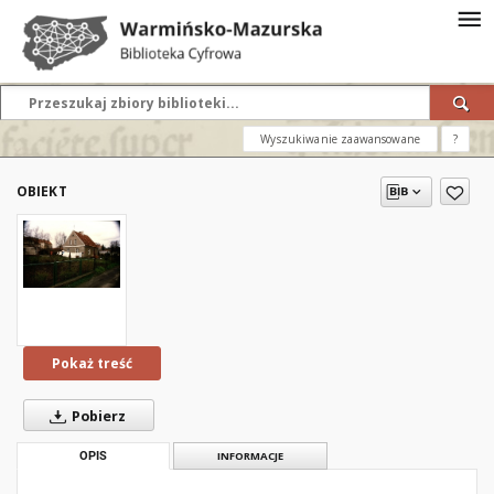
Wyszukiwanie zaawansowane
?
OBIEKT
Pokaż treść
Pobierz
OPIS
INFORMACJE