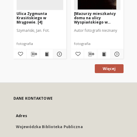
Ulica Zygmunta
[Mazurzy mieszkańcy
Ul
Krasińskiego w
domu na ulicy
Wy
Mrągowie. [4]
Wyspiańskiego w
Mr
Mrągowie]
Szymański, Jan. Fot.
Autor fotografii nieznany
Aut
fotografia
fotografia
fot
Więcej
DANE KONTAKTOWE
Adres
Wojewódzka Biblioteka Publiczna