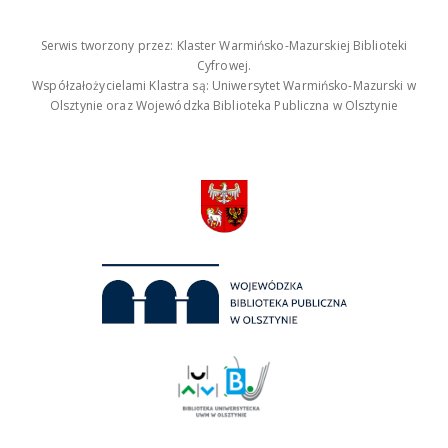
Serwis tworzony przez: Klaster Warmińsko-Mazurskiej Biblioteki
Cyfrowej.
Współzałożycielami Klastra są: Uniwersytet Warmińsko-Mazurski w
Olsztynie oraz Wojewódzka Biblioteka Publiczna w Olsztynie