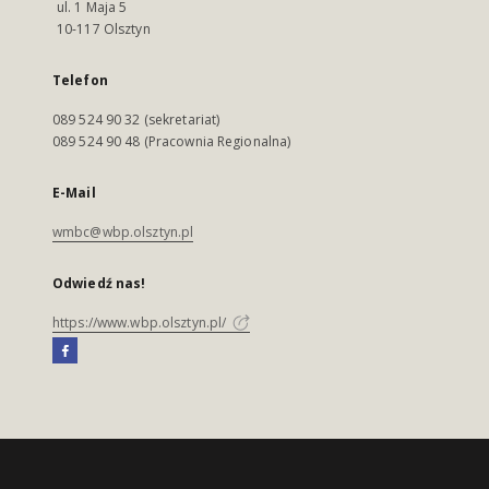
ul. 1 Maja 5
10-117 Olsztyn
Telefon
089 524 90 32 (sekretariat)
089 524 90 48 (Pracownia Regionalna)
E-Mail
wmbc@wbp.olsztyn.pl
Odwiedź nas!
https://www.wbp.olsztyn.pl/