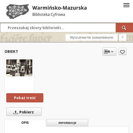
Wyszukiwanie zaawansowane
?
OBIEKT
Pokaż treść
Pobierz
OPIS
INFORMACJE