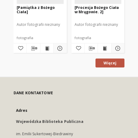
[Pamiątka z Bożego
[Procesja Bożego Ciała
Pr
Ciała]
w Mrągowie. 2]
na 
Pa
Autor fotografii nieznany
Autor fotografii nieznany
Aut
fotografia
fotografia
fot
Więcej
DANE KONTAKTOWE
Adres
Wojewódzka Biblioteka Publiczna
im. Emilii Sukertowej-Biedrawiny