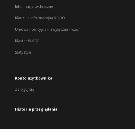
Informacje techniczne
Klauzula informacyjna RODO
Umowa licencyjna niewyłączna - wzór
Klaster WMBC
Statystyki
Konto użytkownika
Zaloguj się
Historia przeglądania