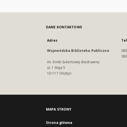
DANE KONTAKTOWE
Adres
Te
Wojewódzka Biblioteka Publiczna
089
089
im. Emilii Sukertowej-Biedrawiny
ul. 1 Maja 5
10-117 Olsztyn
MAPA STRONY
Strona główna