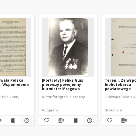
awała Polska
[Portrety] Feliks Guis
Teren... Ze ws
. Wspomnienia
pierwszy powojenny
bibliotekarza
burmistrz Mrągowa
powiatowego
 (1895-1986)
Autor fotografii nieznany
Gołowicz, Wacław
fotografia
dokument