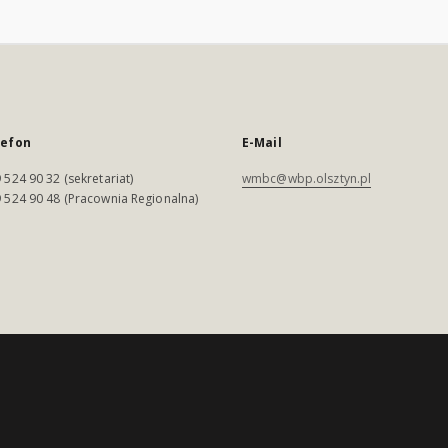
lefon
E-Mail
 524 90 32 (sekretariat)
wmbc@wbp.olsztyn.pl
 524 90 48 (Pracownia Regionalna)