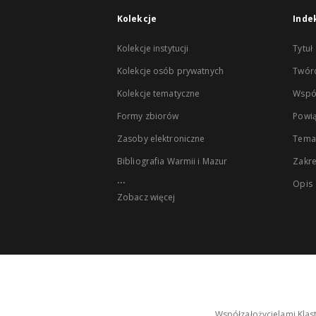
Kolekcje
Inde
Kolekcje instytucji
Tytuł
Kolekcje osób prywatnych
Twór
Kolekcje tematyczne
Wspó
Formy zbiorów
Powią
Zasoby elektroniczne
Tema
Bibliografia Warmii i Mazur
Zakr
...
Opis
Zobacz więcej
Współzałożycielami Klas