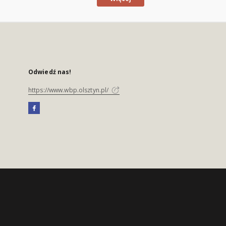
Odwiedź nas!
https://www.wbp.olsztyn.pl/