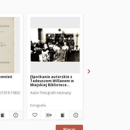
pomnień
[Spotkanie autorskie z
[Trybuna honorowa
Tadeuszem Willanem w
podczas pochodu
Miejskiej Bibliotece
pierwszomajowego. 2
Publicznej w Mrągowie. 2
 (1919-1983)
Autor fotografii nieznany
Autor fotografii nieznan
fotografia
fotografia
Więcej