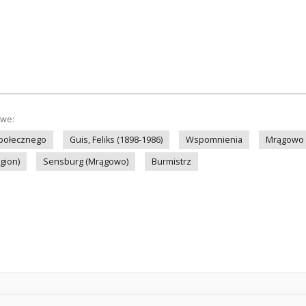
owe:
społecznego
Guis, Feliks (1898-1986)
Wspomnienia
Mrągowo 
gion)
Sensburg (Mrągowo)
Burmistrz