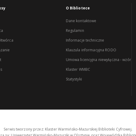
ksy
O Bibliotece
Dane kontaktowe
ca
Regulamin
łtwórca
Informacje techniczne
zanie
Klauzula informacyjna RODO
t
Umowa licencyjna niewyłączna - wzór
es
Klaster WMBC
Statystyki
Serwis tworzony przez: Klaster Warmińsko-Mazurskiej Biblioteki Cyfrowej.
tra są: Uniwersytet Warmińsko-Mazurski w Olsztynie oraz Wojewódzka Bibliote