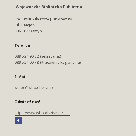
Wojewódzka Biblioteka Publiczna
im. Emilii Sukertowej-Biedrawiny
ul. 1 Maja 5
10-117 Olsztyn
Telefon
089 524 90 32 (sekretariat)
089 524 90 48 (Pracownia Regionalna)
E-Mail
wmbc@wbp.olsztyn.pl
Odwiedź nas!
https://www.wbp.olsztyn.pl/