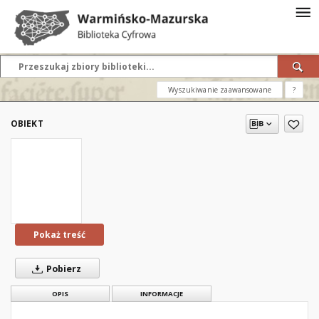
Wyszukiwanie zaawansowane
?
OBIEKT
Pokaż treść
Pobierz
OPIS
INFORMACJE