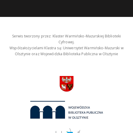
Serwis tworzony przez: Klaster Warmińsko-Mazurskiej Biblioteki
Cyfrowej.
Współzałożycielami Klastra są: Uniwersytet Warmińsko-Mazurski w
Olsztynie oraz Wojewódzka Biblioteka Publiczna w Olsztynie