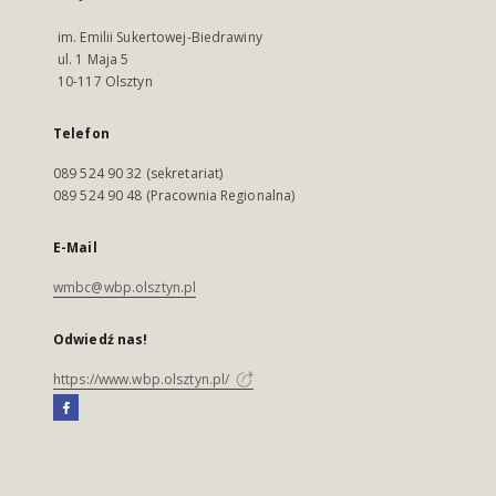
im. Emilii Sukertowej-Biedrawiny
ul. 1 Maja 5
10-117 Olsztyn
Telefon
089 524 90 32 (sekretariat)
089 524 90 48 (Pracownia Regionalna)
E-Mail
wmbc@wbp.olsztyn.pl
Odwiedź nas!
https://www.wbp.olsztyn.pl/