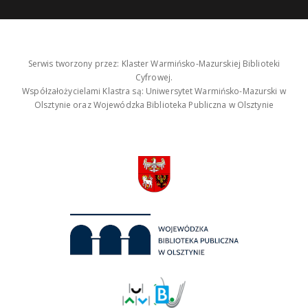
Serwis tworzony przez: Klaster Warmińsko-Mazurskiej Biblioteki
Cyfrowej.
Współzałożycielami Klastra są: Uniwersytet Warmińsko-Mazurski w
Olsztynie oraz Wojewódzka Biblioteka Publiczna w Olsztynie