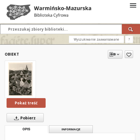
Wyszukiwanie zaawansowane
?
OBIEKT
Pokaż treść
Pobierz
OPIS
INFORMACJE