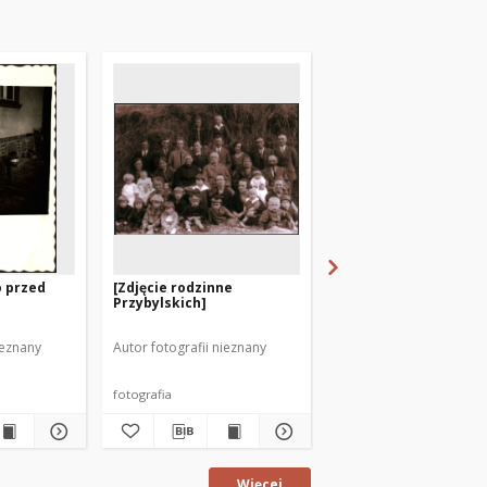
o przed
[Zdjęcie rodzinne
[Matka i dziecko. 1]
Przybylskich]
ieznany
Autor fotografii nieznany
Autor fotografii nieznan
fotografia
fotografia
Więcej