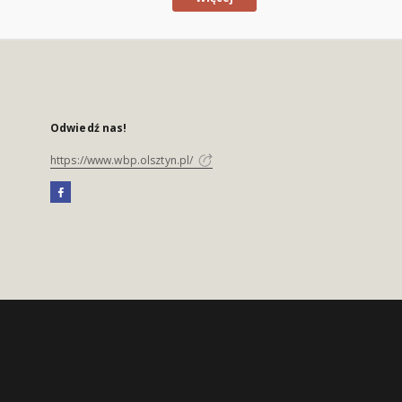
Odwiedź nas!
https://www.wbp.olsztyn.pl/