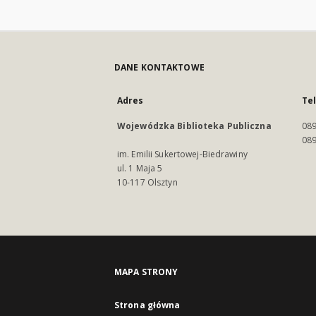
DANE KONTAKTOWE
Adres
Te
Wojewódzka Biblioteka Publiczna
089
089
im. Emilii Sukertowej-Biedrawiny
ul. 1 Maja 5
10-117 Olsztyn
MAPA STRONY
Strona główna