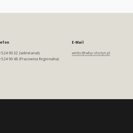
lefon
E-Mail
 524 90 32 (sekretariat)
wmbc@wbp.olsztyn.pl
 524 90 48 (Pracownia Regionalna)