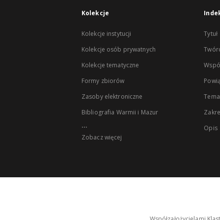
Kolekcje
Inde
Kolekcje instytucji
Tytuł
Kolekcje osób prywatnych
Twór
Kolekcje tematyczne
Wspó
Formy zbiorów
Powią
Zasoby elektroniczne
Tema
Bibliografia Warmii i Mazur
Zakr
...
Opis
Zobacz więcej
Współzałożycielami Klas