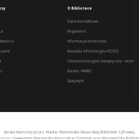
ksy
O Bibliotece
Dane kontaktowe
ca
Regulamin
łtwórca
Informacje techniczne
zanie
Klauzula informacyjna RODO
t
Umowa licencyjna niewyłączna - wzór
es
Klaster WMBC
Statystyki
Serwis tworzony przez: Klaster Warmińsko-Mazurskiej Biblioteki Cyfrowej.
tra są: Uniwersytet Warmińsko-Mazurski w Olsztynie oraz Wojewódzka Bibliote