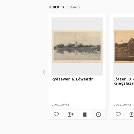
OBIEKTY
podobne
Rydzewen a. Löwentin
Lötzen, O.-
Kriegslaza
pocztówka
pocztówka