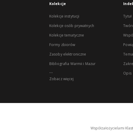
Kolekcje
Inde
Kolekcje instytucji
Tytuł
Kolekcje osób prywatnych
Twór
Kolekcje tematyczne
Wspó
Formy zbiorów
Powią
Zasoby elektroniczne
Tema
Bibliografia Warmii i Mazur
Zakr
...
Opis
Zobacz więcej
Współzałożycielami Klas