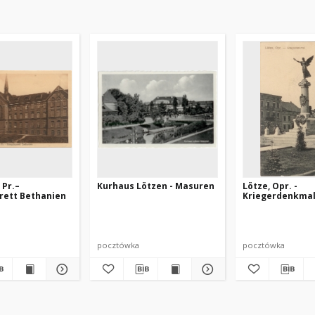
 Pr.–
Kurhaus Lötzen - Masuren
Lötze, Opr. -
rett Bethanien
Kriegerdenkma
pocztówka
pocztówka