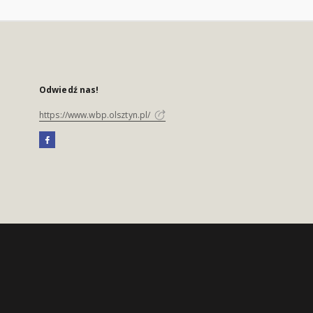
Odwiedź nas!
https://www.wbp.olsztyn.pl/