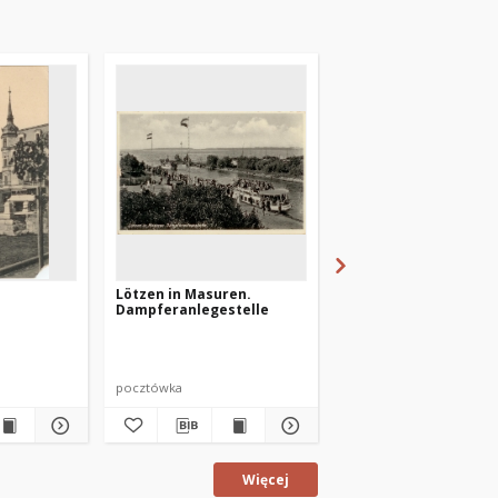
Lötzen in Masuren.
Lötzen. Am Kleinen
l
Dampferanlegestelle
Werder
pocztówka
pocztówka
Więcej