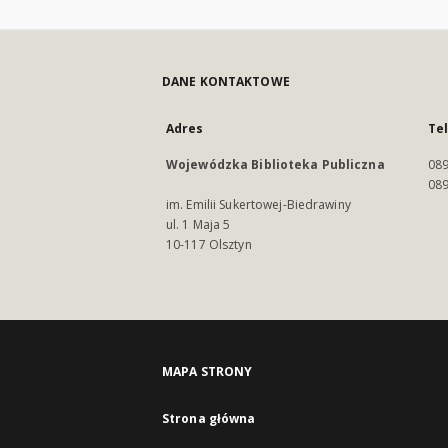
DANE KONTAKTOWE
Adres
Te
Wojewódzka Biblioteka Publiczna
089
089
im. Emilii Sukertowej-Biedrawiny
ul. 1 Maja 5
10-117 Olsztyn
MAPA STRONY
Strona główna