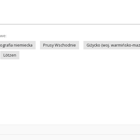
owe:
tografia niemiecka
Prusy Wschodnie
Giżycko (woj. warmińsko-maz
Lötzen