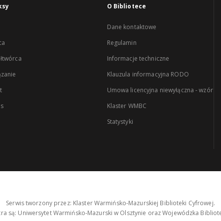
ksy
O Bibliotece
Dane kontaktowe
ca
Regulamin
łtwórca
Informacje techniczne
zanie
Klauzula informacyjna RODO
t
Umowa licencyjna niewyłączna - wzór
es
Klaster WMBC
Statystyki
Serwis tworzony przez: Klaster Warmińsko-Mazurskiej Biblioteki Cyfrowej.
tra są: Uniwersytet Warmińsko-Mazurski w Olsztynie oraz Wojewódzka Bibliote