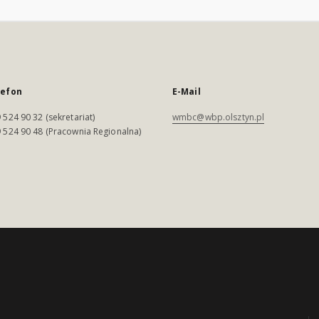
lefon
E-Mail
 524 90 32 (sekretariat)
wmbc@wbp.olsztyn.pl
 524 90 48 (Pracownia Regionalna)