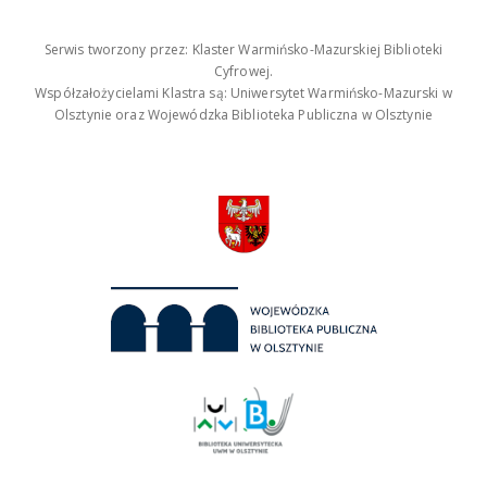
Serwis tworzony przez: Klaster Warmińsko-Mazurskiej Biblioteki
Cyfrowej.
Współzałożycielami Klastra są: Uniwersytet Warmińsko-Mazurski w
Olsztynie oraz Wojewódzka Biblioteka Publiczna w Olsztynie