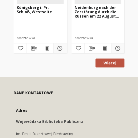
Königsberg i. Pr.
Neidenburg nach der
He
Schloß, Westseite
Zerstörung durch die
au
Russen am 22 August
1914 - Markt
pocztówka
pocztówka
po
Więcej
DANE KONTAKTOWE
Adres
Wojewódzka Biblioteka Publiczna
im. Emilii Sukertowej-Biedrawiny