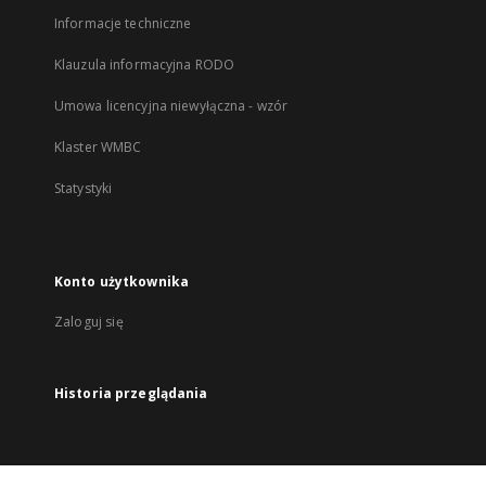
Informacje techniczne
Klauzula informacyjna RODO
Umowa licencyjna niewyłączna - wzór
Klaster WMBC
Statystyki
Konto użytkownika
Zaloguj się
Historia przeglądania