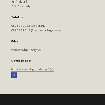
ul. 1 Maja 5
10-117 Olsztyn
Telefon
089 524 90 32 (sekretariat)
089 524 90 48 (Pracownia Regionalna)
E-Mail
wmbc@wbp.olsztyn.pl
Odwiedź nas!
https://www.wbp.olsztyn.pl/