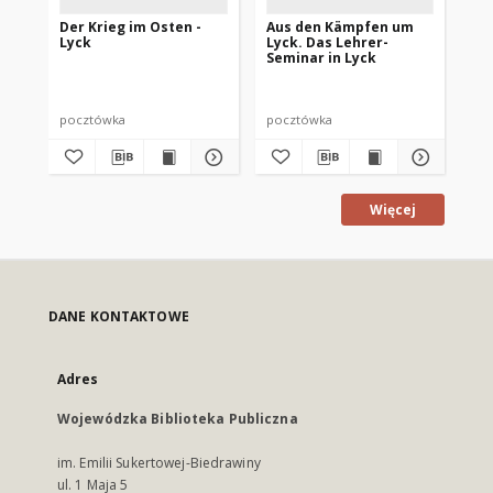
Der Krieg im Osten -
Aus den Kämpfen um
De
Lyck
Lyck. Das Lehrer-
Ar
Seminar in Lyck
Ga
Di
pocztówka
pocztówka
po
Więcej
DANE KONTAKTOWE
Adres
Wojewódzka Biblioteka Publiczna
im. Emilii Sukertowej-Biedrawiny
ul. 1 Maja 5