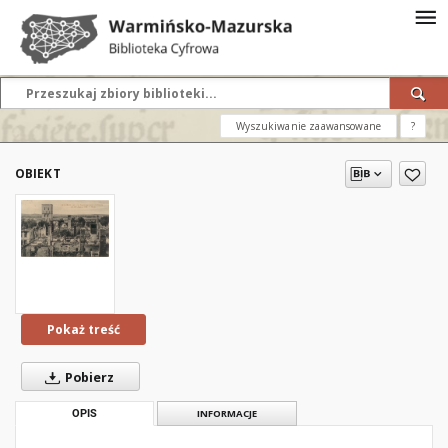
Wyszukiwanie zaawansowane
?
OBIEKT
Pokaż treść
Pobierz
OPIS
INFORMACJE