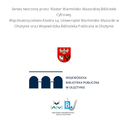
Serwis tworzony przez: Klaster Warmińsko-Mazurskiej Biblioteki
Cyfrowej.
Współzałożycielami Klastra są: Uniwersytet Warmińsko-Mazurski w
Olsztynie oraz Wojewódzka Biblioteka Publiczna w Olsztynie