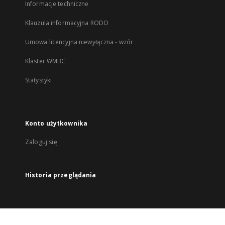
Informacje techniczne
Klauzula informacyjna RODO
Umowa licencyjna niewyłączna - wzór
Klaster WMBC
Statystyki
Konto użytkownika
Zaloguj się
Historia przeglądania