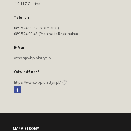
10-117 Olsztyn
Telefon
089 524 90 32 (sekretariat)
089 524 90 48 (Pracownia Regionalna)
E-Mail
wmbc@wbp.olsztyn.pl
Odwiedź nas!
https://www.wbp.olsztyn.pl/
MAPA STRONY