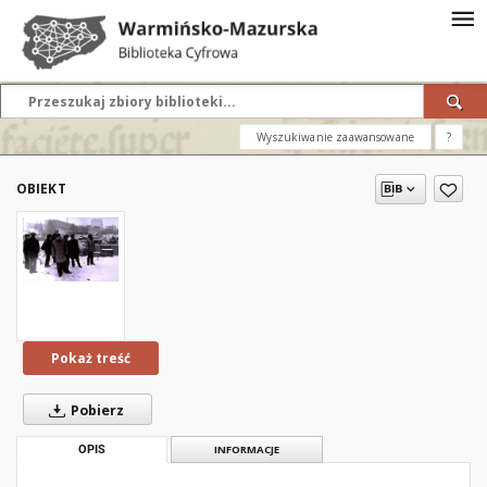
Wyszukiwanie zaawansowane
?
OBIEKT
Pokaż treść
Pobierz
OPIS
INFORMACJE