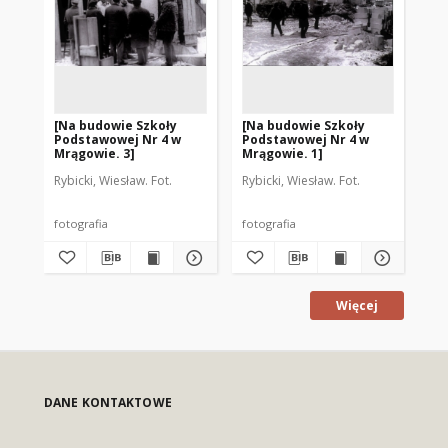
[Na budowie Szkoły
[Na budowie Szkoły
[N
Podstawowej Nr 4 w
Podstawowej Nr 4 w
Po
Mrągowie. 3]
Mrągowie. 1]
Mr
Rybicki, Wiesław. Fot.
Rybicki, Wiesław. Fot.
Ryb
fotografia
fotografia
fot
Więcej
DANE KONTAKTOWE