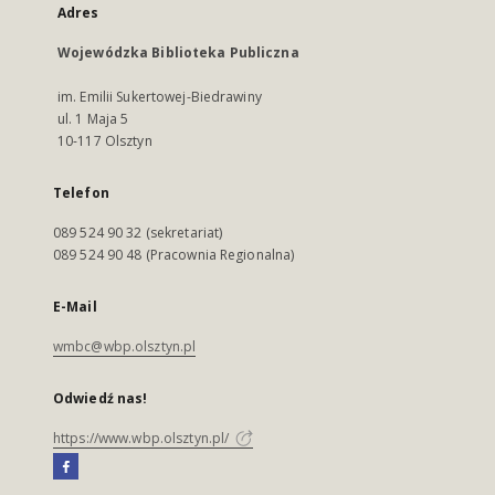
Adres
Wojewódzka Biblioteka Publiczna
im. Emilii Sukertowej-Biedrawiny
ul. 1 Maja 5
10-117 Olsztyn
Telefon
089 524 90 32 (sekretariat)
089 524 90 48 (Pracownia Regionalna)
E-Mail
wmbc@wbp.olsztyn.pl
Odwiedź nas!
https://www.wbp.olsztyn.pl/