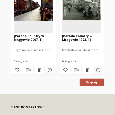
[Parada Country w
[Parada Country w
Ul
Mrągowie 2007. 1]
Mrągowie 1993. 1]
Kr
Mr
Szymańska, Barbara. Fot.
Modzelewski, Marian. Fot.
Szy
fotografia
fotografia
fot
Więcej
DANE KONTAKTOWE