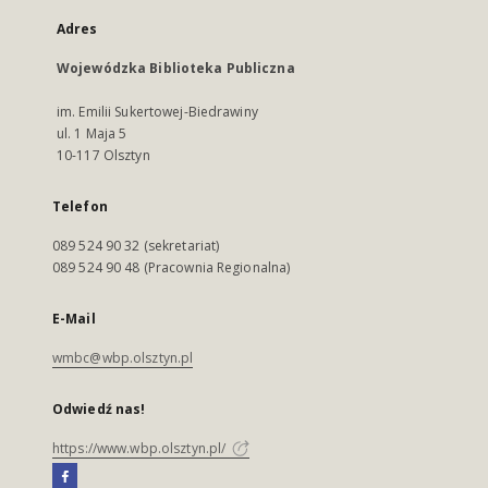
Adres
Wojewódzka Biblioteka Publiczna
im. Emilii Sukertowej-Biedrawiny
ul. 1 Maja 5
10-117 Olsztyn
Telefon
089 524 90 32 (sekretariat)
089 524 90 48 (Pracownia Regionalna)
E-Mail
wmbc@wbp.olsztyn.pl
Odwiedź nas!
https://www.wbp.olsztyn.pl/