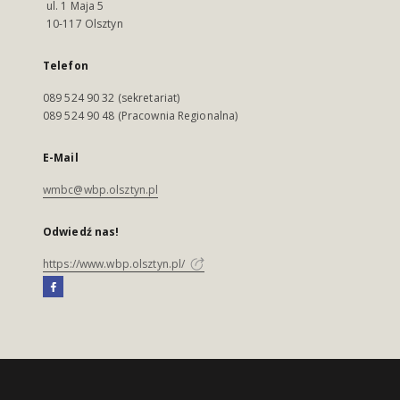
ul. 1 Maja 5
10-117 Olsztyn
Telefon
089 524 90 32 (sekretariat)
089 524 90 48 (Pracownia Regionalna)
E-Mail
wmbc@wbp.olsztyn.pl
Odwiedź nas!
https://www.wbp.olsztyn.pl/