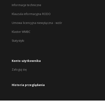
Informacje techniczne
Klauzula informacyjna RODO
Umowa licencyjna niewyłączna - wzór
Klaster WMBC
Statystyki
Konto użytkownika
Zaloguj się
Historia przeglądania