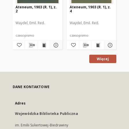
Ateneum, 1903 (R. 1), z.
Ateneum, 1903 (R. 1), z.
Ate
2
4
5
Waydel, Emil. Red.
Waydel, Emil. Red.
Way
czasopismo
czasopismo
cz
Więcej
DANE KONTAKTOWE
Adres
Wojewódzka Biblioteka Publiczna
im. Emilii Sukertowej-Biedrawiny