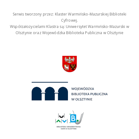
Serwis tworzony przez: Klaster Warmińsko-Mazurskiej Biblioteki
Cyfrowej.
Współzałożycielami Klastra są: Uniwersytet Warmińsko-Mazurski w
Olsztynie oraz Wojewódzka Biblioteka Publiczna w Olsztynie