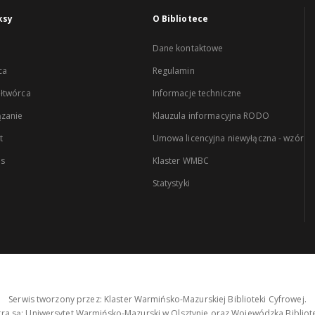
ksy
O Bibliotece
Dane kontaktowe
ca
Regulamin
łtwórca
Informacje techniczne
zanie
Klauzula informacyjna RODO
t
Umowa licencyjna niewyłączna - wzór
es
Klaster WMBC
Statystyki
Serwis tworzony przez: Klaster Warmińsko-Mazurskiej Biblioteki Cyfrowej.
tra są: Uniwersytet Warmińsko-Mazurski w Olsztynie oraz Wojewódzka Bibliote