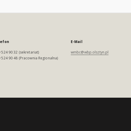
lefon
E-Mail
 524 90 32 (sekretariat)
wmbc@wbp.olsztyn.pl
 524 90 48 (Pracownia Regionalna)