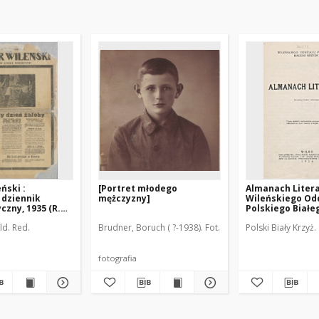
ński :
[Portret młodego
Almanach Liter
 dziennik
mężczyzny]
Wileńskiego Od
zny, 1935 (R.
Polskiego Białe
ld. Red.
Brudner, Boruch ( ?-1938). Fot.
Polski Biały Krzyż
fotografia