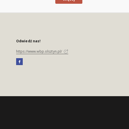
Odwiedź nas!
https://www.wbp.olsztyn.pl/