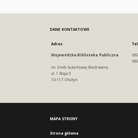
DANE KONTAKTOWE
Adres
Te
Wojewódzka Biblioteka Publiczna
089
089
im. Emilii Sukertowej-Biedrawiny
ul. 1 Maja 5
10-117 Olsztyn
MAPA STRONY
Strona główna