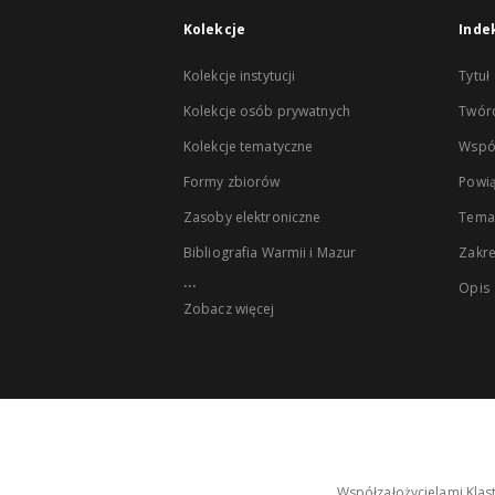
Kolekcje
Inde
Kolekcje instytucji
Tytuł
Kolekcje osób prywatnych
Twór
Kolekcje tematyczne
Wspó
Formy zbiorów
Powią
Zasoby elektroniczne
Tema
Bibliografia Warmii i Mazur
Zakr
...
Opis
Zobacz więcej
Współzałożycielami Klas