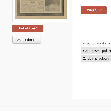
Więcej
Pokaż treść
Pobierz
Temat i słowa klucz
Czasopisma polsk
Żałoba narodowa