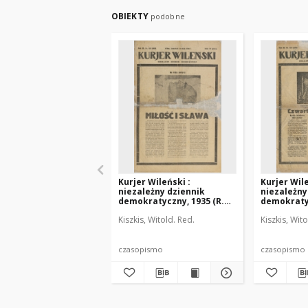
OBIEKTY
podobne
Kurjer Wileński :
Kurjer Wile
niezależny dziennik
niezależny
demokratyczny, 1935 (R.
demokratyc
12), nr 132
12), nr 133
Kiszkis, Witold. Red.
Kiszkis, Wito
czasopismo
czasopismo