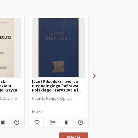
acki
Józef Piłsudski : twórca
Życie Olsztyńskie : p
działu
niepodległego Państwa
ziemi warmińsko-
go Krzyża
Polskiego : zarys życia i
mazurskiej, 1949, nr 7
działalności
. Oddział Okręgowy (Wilno)
Cepnik, Henryk. Oprac.
Jankowski, Czesław (1857-1929). Red.
Moszyński, Władysław (1
książka
czasopismo
Więcej