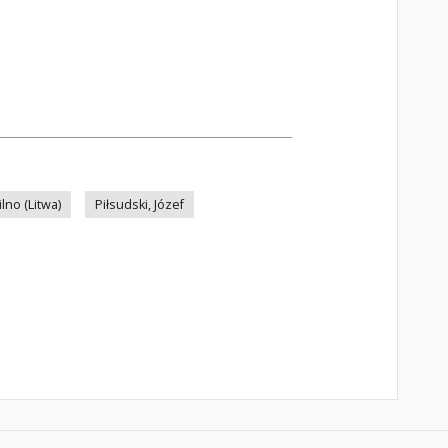
lno (Litwa)
Piłsudski, Józef