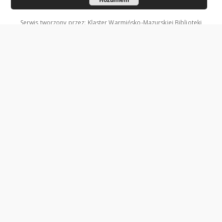
Serwis tworzony przez: Klaster Warmińsko-Mazurskiej Biblioteki
Cyfrowej.
Współzałożycielami Klastra są: Uniwersytet Warmińsko-Mazurski w
Olsztynie oraz Wojewódzka Biblioteka Publiczna w Olsztynie