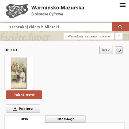
Wyszukiwanie zaawansowane
?
OBIEKT
Pokaż treść
Pobierz
OPIS
INFORMACJE