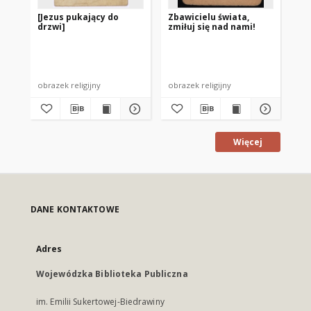
[Jezus pukający do
Zbawicielu świata,
Pa
drzwi]
zmiłuj się nad nami!
Ms
od
Ant
Ols
obrazek religijny
obrazek religijny
obr
Więcej
DANE KONTAKTOWE
Adres
Wojewódzka Biblioteka Publiczna
im. Emilii Sukertowej-Biedrawiny