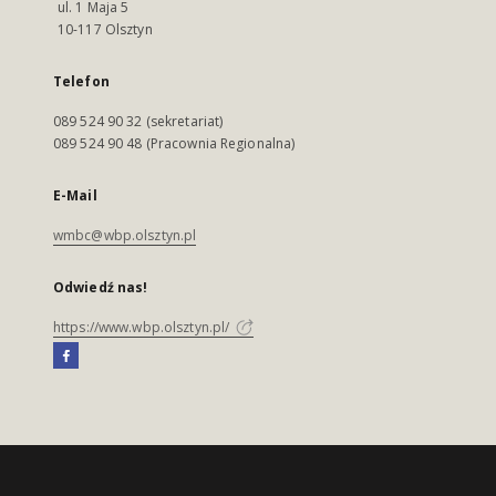
ul. 1 Maja 5
10-117 Olsztyn
Telefon
089 524 90 32 (sekretariat)
089 524 90 48 (Pracownia Regionalna)
E-Mail
wmbc@wbp.olsztyn.pl
Odwiedź nas!
https://www.wbp.olsztyn.pl/