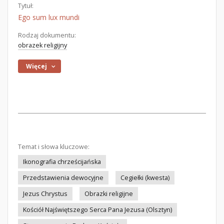
Tytuł:
Ego sum lux mundi
Rodzaj dokumentu:
obrazek religijny
Więcej
Temat i słowa kluczowe:
Ikonografia chrześcijańska
Przedstawienia dewocyjne
Cegiełki (kwesta)
Jezus Chrystus
Obrazki religijne
Kościół Najświętszego Serca Pana Jezusa (Olsztyn)