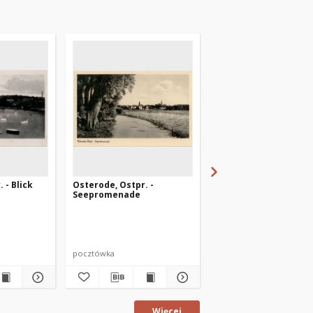
 - Blick
Osterode, Ostpr. -
Osterode, Ostpr., d. ..
Seepromenade
pocztówka
pocztówka
Więcej