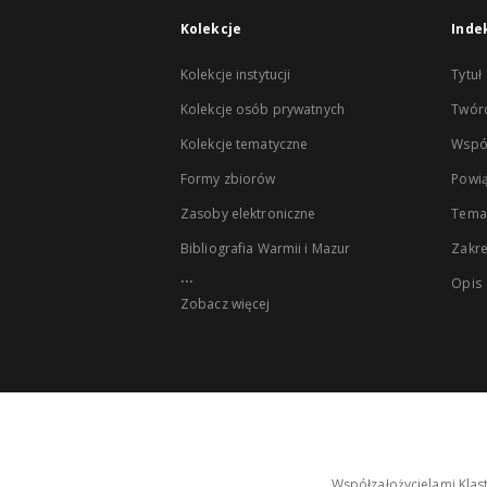
Kolekcje
Inde
Kolekcje instytucji
Tytuł
Kolekcje osób prywatnych
Twór
Kolekcje tematyczne
Wspó
Formy zbiorów
Powią
Zasoby elektroniczne
Tema
Bibliografia Warmii i Mazur
Zakr
...
Opis
Zobacz więcej
Współzałożycielami Klas