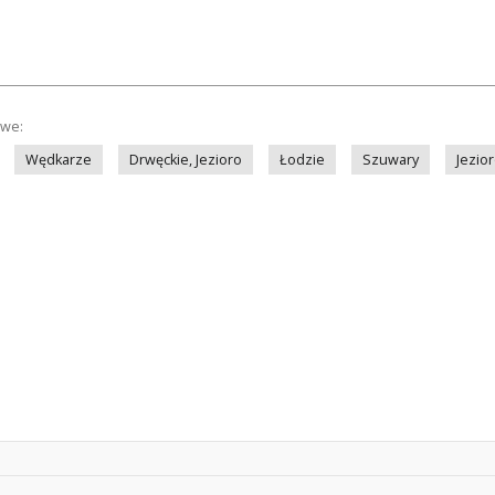
owe:
Wędkarze
Drwęckie, Jezioro
Łodzie
Szuwary
Jezio