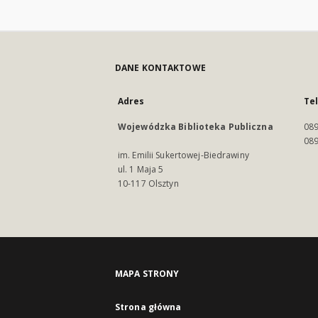
DANE KONTAKTOWE
Adres
Te
Wojewódzka Biblioteka Publiczna
089
089
im. Emilii Sukertowej-Biedrawiny
ul. 1 Maja 5
10-117 Olsztyn
MAPA STRONY
Strona główna