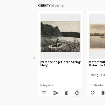
OBIEKTY
podobne
[W łódce na jeziorze Szeląg
Motorschif
Mały]
Osterode 
Perling, Bru
fotografia
pocztówka