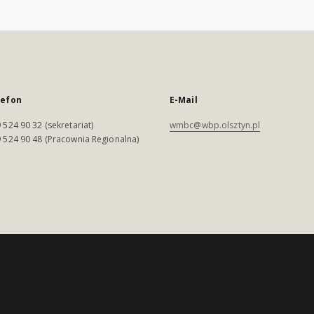
lefon
E-Mail
 524 90 32 (sekretariat)
wmbc@wbp.olsztyn.pl
 524 90 48 (Pracownia Regionalna)