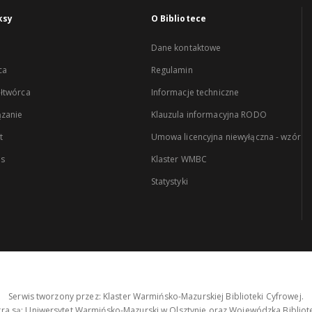
ksy
O Bibliotece
Dane kontaktowe
ca
Regulamin
łtwórca
Informacje techniczne
zanie
Klauzula informacyjna RODO
t
Umowa licencyjna niewyłączna - wzór
es
Klaster WMBC
Statystyki
Serwis tworzony przez: Klaster Warmińsko-Mazurskiej Biblioteki Cyfrowej.
tra są: Uniwersytet Warmińsko-Mazurski w Olsztynie oraz Wojewódzka Bibliote