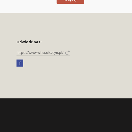
Odwiedź nas!
https://www.wbp.olsztyn.pl/