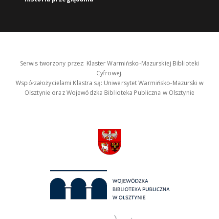
Serwis tworzony przez: Klaster Warmińsko-Mazurskiej Biblioteki
Cyfrowej.
Współzałożycielami Klastra są: Uniwersytet Warmińsko-Mazurski w
Olsztynie oraz Wojewódzka Biblioteka Publiczna w Olsztynie