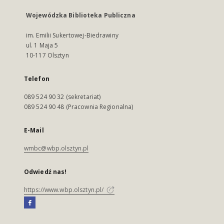
Wojewódzka Biblioteka Publiczna
im. Emilii Sukertowej-Biedrawiny
ul. 1 Maja 5
10-117 Olsztyn
Telefon
089 524 90 32 (sekretariat)
089 524 90 48 (Pracownia Regionalna)
E-Mail
wmbc@wbp.olsztyn.pl
Odwiedź nas!
https://www.wbp.olsztyn.pl/