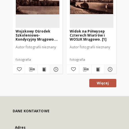
Wojskowy Ośrodek
Widok na Półwysep
Wo
Szkoleniowo-
Czterech Wiatrów i
Sz
Kondycyjny Mrągowo.
WOSzK Mrągowo. [1]
Ko
[1]
[4]
Autor fotografii nieznany
Autor fotografii nieznany
Kow
fotografia
fotografia
fot
Więcej
DANE KONTAKTOWE
Adres